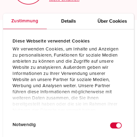
Details
Über Cookies
Zustimmung
Technische Daten
Diese Webseite verwendet Cookies
Anbausteckdose mit TwinCONTACT 3485
Wir verwenden Cookies, um Inhalte und Anzeigen
zu personalisieren, Funktionen für soziale Medien
Ampere
16 A
anbieten zu können und die Zugriffe auf unsere
Website zu analysieren. Außerdem geben wir
Pole
5 p
Informationen zu Ihrer Verwendung unserer
Website an unsere Partner für soziale Medien,
Volt
400 V
Werbung und Analysen weiter. Unsere Partner
führen diese Informationen möglicherweise mit
Uhrzeitstellung
6 h
weiteren Daten zusammen, die Sie ihnen
bereitgestellt haben oder die sie im Rahmen Ihrer
Hertz
50-60 Hz
Nutzung der Dienste gesammelt haben.
E
Datenschutzerklärung
Impressum
Anschlusstechnik
Schraubenlos - TwinCONTACT
Notwendig
i
n
Kontakt
standard