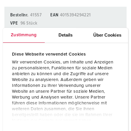
Bestellnr.
41557
EAN
4015394294221
VPE
96 Stück
Details
Über Cookies
Zustimmung
AUF DIE MERKLISTE SETZEN
Unsere Produkte können Sie im Bereich
Diese Webseite verwendet Cookies
Merkliste/Warenkorb in verschiedenen Listen verwalten.
Wir verwenden Cookies, um Inhalte und Anzeigen
Meine Liste
(0)
HINZUFÜGEN
zu personalisieren, Funktionen für soziale Medien
anbieten zu können und die Zugriffe auf unsere
Website zu analysieren. Außerdem geben wir
NEUE LISTE ERSTELLEN
Informationen zu Ihrer Verwendung unserer
Website an unsere Partner für soziale Medien,
Werbung und Analysen weiter. Unsere Partner
führen diese Informationen möglicherweise mit
weiteren Daten zusammen, die Sie ihnen
bereitgestellt haben oder die sie im Rahmen Ihrer
Planungsdaten & Downloads
Nutzung der Dienste gesammelt haben.
Datenmodul 41557
E
Datenschutzerklärung
Impressum