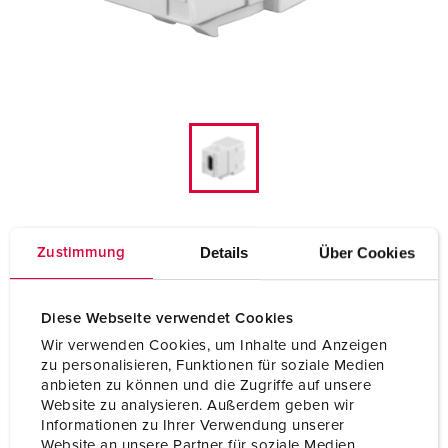
Details
Über Cookies
Zustimmung
Keystone Modul USB 3.1, Typ C, reinweiß
41579
Diese Webseite verwendet Cookies
Wir verwenden Cookies, um Inhalte und Anzeigen
Hersteller Rutenbeck
zu personalisieren, Funktionen für soziale Medien
anbieten zu können und die Zugriffe auf unsere
für Keystone-Aufnahmen
Website zu analysieren. Außerdem geben wir
Informationen zu Ihrer Verwendung unserer
Website an unsere Partner für soziale Medien,