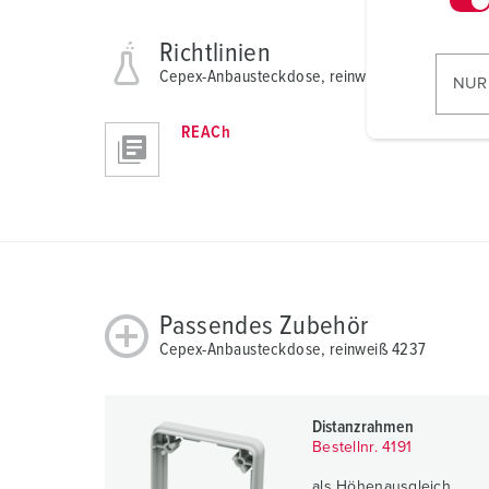
w
Richtlinien
i
l
Cepex-Anbausteckdose, reinweiß 4237
NUR
l
i
REACh
g
u
n
g
s
a
u
Passendes Zubehör
s
Cepex-Anbausteckdose, reinweiß 4237
w
a
h
Distanzrahmen
l
Bestellnr. 4191
als Höhenausgleich,