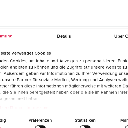
Details
Über C
mmung
seite verwendet Cookies
den Cookies, um Inhalte und Anzeigen zu personalisieren, Funkt
dien anbieten zu können und die Zugriffe auf unsere Website zu
CAD-Daten STP
en. Außerdem geben wir Informationen zu Ihrer Verwendung unse
Cepex-Anbausteckdose, reinweiß 4237
ZIP, 376 KB
 unsere Partner für soziale Medien, Werbung und Analysen weite
tner führen diese Informationen möglicherweise mit weiteren D
Maßzeichnung Querformat
die Sie ihnen bereitgestellt haben oder die sie im Rahmen Ihre
Cepex-Anbausteckdose, reinweiß 4237
te gesammelt haben.
PNG, 41 KB
tzerklärung
Impressum
dig
Präferenzen
Statistiken
Mar