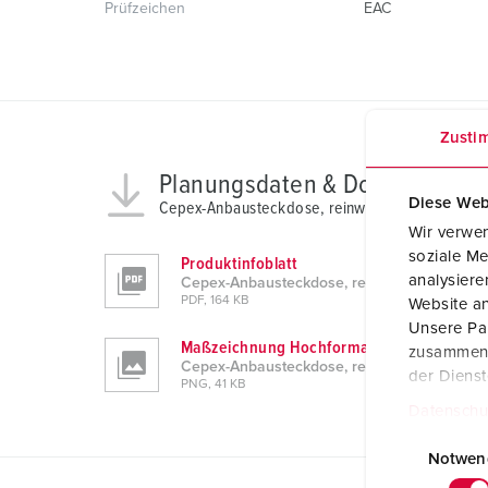
Prüfzeichen
EAC
Zusti
Planungsdaten & Downloads
Diese Web
Cepex-Anbausteckdose, reinweiß 4237
Wir verwen
soziale Me
Produktinfoblatt
analysier
Cepex-Anbausteckdose, reinweiß 4237
PDF, 164 KB
Website an
Unsere Par
Maßzeichnung Hochformat
zusammen, 
Cepex-Anbausteckdose, reinweiß 4237
der Diens
PNG, 41 KB
Datenschu
E
i
Notwen
n