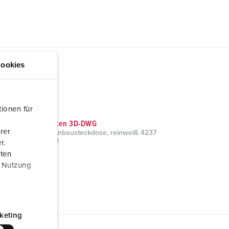
ookies
ionen für
CAD-Daten 3D-DWG
rer
Cepex-Anbausteckdose, reinweiß 4237
ZIP, 751 KB
r.
aten
r Nutzung
keting