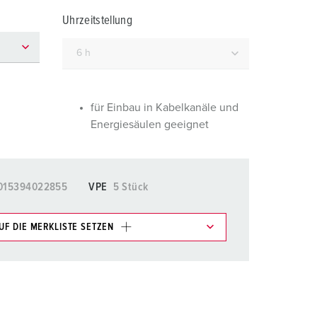
euerwehr und Katastrophenschutz
Uhrzeitstellung
ür Kühlcontainer
kte
amping
M
für Einbau in Kabelkanäle und
Energiesäulen geeignet
eranstaltungstechnik
015394022855
VPE
5 Stück
UF DIE MERKLISTE SETZEN
e im Bereich Merkliste/Warenkorb in verschiedenen
HINZUFÜGEN