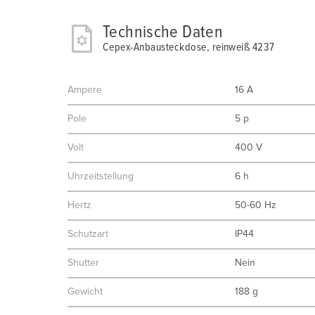
Technische Daten
Cepex-Anbausteckdose, reinweiß 4237
Ampere
16 A
Pole
5 p
Volt
400 V
Uhrzeitstellung
6 h
Hertz
50-60 Hz
Schutzart
IP44
Shutter
Nein
Gewicht
188 g