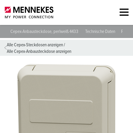
Cepex-Anbausteckdose, perlweiß 4433
Technische Daten
Planun
Alle Cepex-Steckdosen anzeigen
/
Alle Cepex-Anbausteckdose anzeigen