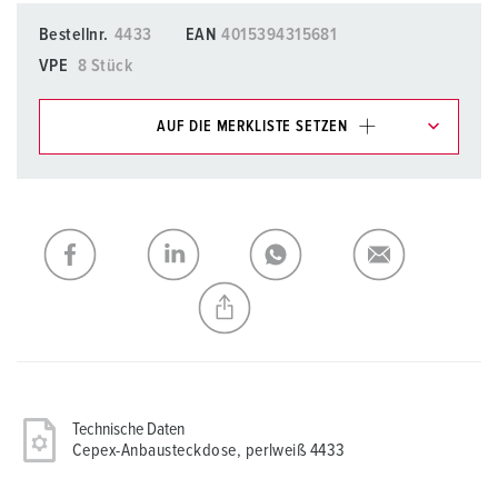
Bestellnr.
4433
EAN
4015394315681
VPE
8 Stück
AUF DIE MERKLISTE SETZEN
Unsere Produkte können Sie im Bereich
Merkliste/Warenkorb in verschiedenen Listen verwalten.
Meine Liste
(0)
HINZUFÜGEN
NEUE LISTE ERSTELLEN
Technische Daten
Cepex-Anbausteckdose, perlweiß 4433