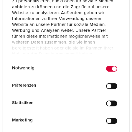
zu personalisieren, Funktionen für soziale Medien
anbieten zu können und die Zugriffe auf unsere
Website zu analysieren. Außerdem geben wir
Informationen zu Ihrer Verwendung unserer
Website an unsere Partner für soziale Medien,
Werbung und Analysen weiter. Unsere Partner
führen diese Informationen möglicherweise mit
weiteren Daten zusammen, die Sie ihnen
bereitgestellt haben oder die sie im Rahmen Ihrer
Nutzung der Dienste gesammelt haben.
E
Datenschutzerklärung
Impressum
Notwendig
i
n
w
Präferenzen
i
l
Statistiken
l
i
g
Marketing
u