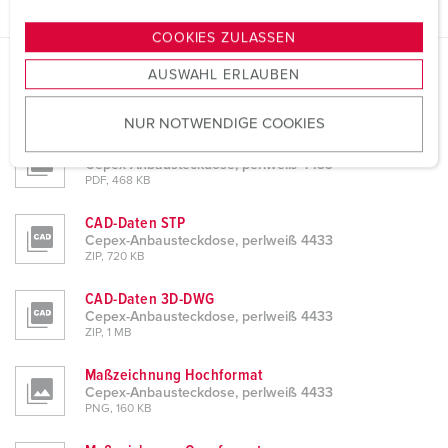
n
g
COOKIES ZULASSEN
s
AUSWAHL ERLAUBEN
a
Planungsdaten & Downloads
u
Cepex-Anbausteckdose, perlweiß 4433
NUR NOTWENDIGE COOKIES
s
Produktinfoblatt
w
Cepex-Anbausteckdose, perlweiß 4433
a
PDF, 468 KB
h
l
CAD-Daten STP
Cepex-Anbausteckdose, perlweiß 4433
ZIP, 720 KB
CAD-Daten 3D-DWG
Cepex-Anbausteckdose, perlweiß 4433
ZIP, 1 MB
Maßzeichnung Hochformat
Cepex-Anbausteckdose, perlweiß 4433
PNG, 160 KB