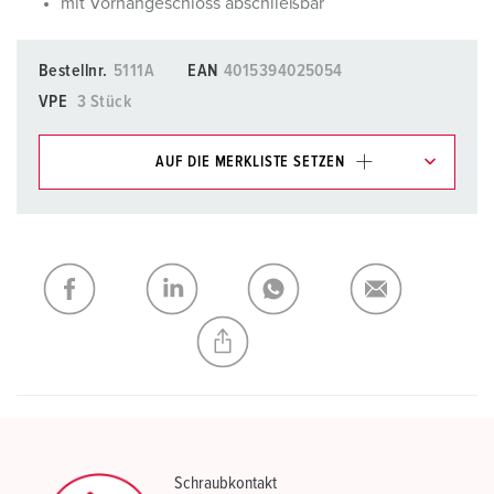
mit Vorhängeschloss abschließbar
Bestellnr.
5111A
EAN
4015394025054
VPE
3 Stück
AUF DIE MERKLISTE SETZEN
Unsere Produkte können Sie im Bereich
Merkliste/Warenkorb in verschiedenen Listen verwalten.
Meine Liste
(0)
HINZUFÜGEN
NEUE LISTE ERSTELLEN
Schraubkontakt