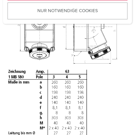
u
NUR NOTWENDIGE COOKIES
s
w
a
h
l