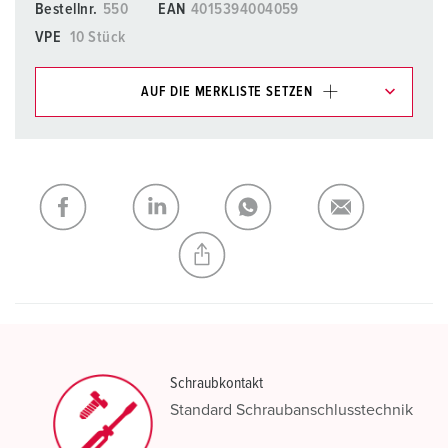
Bestellnr.
550
EAN
4015394004059
VPE
10 Stück
AUF DIE MERKLISTE SETZEN
Unsere Produkte können Sie im Bereich
Merkliste/Warenkorb in verschiedenen Listen verwalten.
Meine Liste
(0)
HINZUFÜGEN
NEUE LISTE ERSTELLEN
Schraubkontakt
Standard Schraubanschlusstechnik