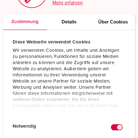
Mehr erfahren
Details
Über Cookies
Zustimmung
Technische Daten
Diese Webseite verwendet Cookies
Kupplung AM-TOP® 550
Wir verwenden Cookies, um Inhalte und Anzeigen
zu personalisieren, Funktionen für soziale Medien
anbieten zu können und die Zugriffe auf unsere
Ampere
16 A
Website zu analysieren. Außerdem geben wir
Informationen zu Ihrer Verwendung unserer
Pole
5 p
Website an unsere Partner für soziale Medien,
Werbung und Analysen weiter. Unsere Partner
Volt
400 V
führen diese Informationen möglicherweise mit
weiteren Daten zusammen, die Sie ihnen
Uhrzeitstellung
6 h
bereitgestellt haben oder die sie im Rahmen Ihrer
Nutzung der Dienste gesammelt haben.
Hertz
50-60 Hz
E
Datenschutzerklärung
Impressum
Notwendig
Anschlusstechnik
Schraubkontakt
i
n