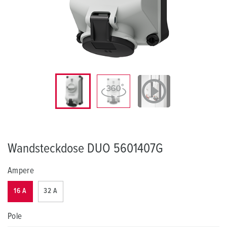
Wandsteckdose DUO 5601407G
Ampere
16 A
32 A
Pole