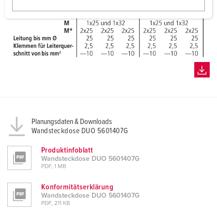
w
a
h
l
Planungsdaten & Downloads
Wandsteckdose DUO 5601407G
Produktinfoblatt
Wandsteckdose DUO 5601407G
PDF, 1 MB
Konformitätserklärung
Wandsteckdose DUO 5601407G
PDF, 211 KB