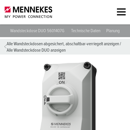
Wandsteckdose DUO 5601407G
Technische Daten
Planungsdate
Alle Wandsteckdosen abgesichert, abschaltbar-verriegelt anzeigen
/
Alle Wandsteckdose DUO anzeigen