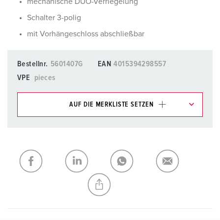
mechanische DUO-Verriegelung
Schalter 3-polig
mit Vorhängeschloss abschließbar
Bestellnr.
5601407G
EAN
4015394298557
VPE
pieces
AUF DIE MERKLISTE SETZEN
Unsere Produkte können Sie im Bereich
Merkliste/Warenkorb in verschiedenen Listen verwalten.
Meine Liste
(0)
HINZUFÜGEN
NEUE LISTE ERSTELLEN