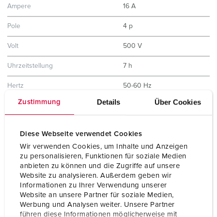
Ampere
16 A
Pole
4 p
Volt
500 V
Uhrzeitstellung
7 h
Hertz
50-60 Hz
Details
Über Cookies
Zustimmung
Anschlusstechnik
Schraubkontakt
Kontakt
X-CONTACT®
Diese Webseite verwendet Cookies
Schutzart
IP44
Wir verwenden Cookies, um Inhalte und Anzeigen
zu personalisieren, Funktionen für soziale Medien
Gehäusematerial
Kunststoff
anbieten zu können und die Zugriffe auf unsere
Website zu analysieren. Außerdem geben wir
Gewicht
1321 g
Informationen zu Ihrer Verwendung unserer
Website an unsere Partner für soziale Medien,
Werbung und Analysen weiter. Unsere Partner
Prüfzeichen
CB Zertifikat
EAC
führen diese Informationen möglicherweise mit