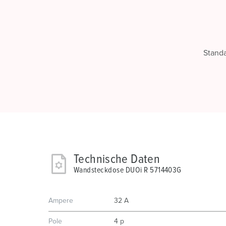
Stand
Technische Daten
Wandsteckdose DUOi R 5714403G
Ampere
32 A
Pole
4 p