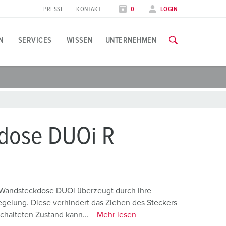
PRESSE
KONTAKT
0
LOGIN
N
SERVICES
WISSEN
UNTERNEHMEN
nwendungsspezifisch
chulungen & Werksbesuche
vents & Termine
lle Informationen über unsere Schulungen und Werksbesuche 
ebensmittelindustrie
essetermine
dose DUOi R
indkraft
ZU DEN SCHULUNGEN
arriere
utomobilindustrie
rbeiten bei MENNEKES
ogistikcenter
e Wandsteckdose DUOi überzeugt durch ihre
gelung. Diese verhindert das Ziehen des Steckers
echenzentren
chalteten Zustand kann...
Mehr lesen