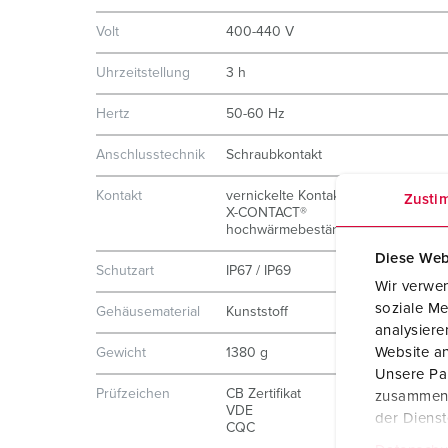
Volt
400-440 V
Uhrzeitstellung
3 h
Hertz
50-60 Hz
Anschlusstechnik
Schraubkontakt
Kontakt
vernickelte Kontakte
Zusti
X-CONTACT®
hochwärmebeständige Kontaktträge
Diese Web
Schutzart
IP67 / IP69
Wir verwen
soziale Me
Gehäusematerial
Kunststoff
analysier
Website an
Gewicht
1380 g
Unsere Par
Prüfzeichen
CB Zertifikat
zusammen, 
VDE
der Diens
CQC