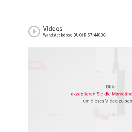
h
l
Videos
Wandsteckdose DUOi R 5714403G
Bitte
akzeptieren Sie die Marketin
um dieses Video zu seh