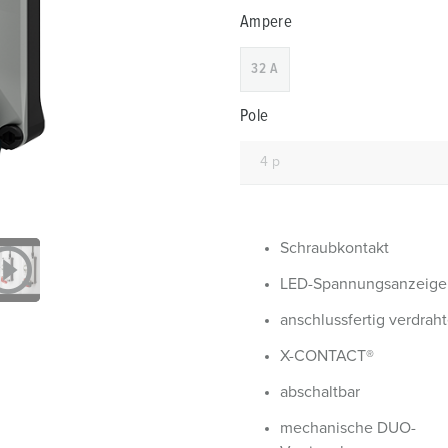
Steckvorrichtungen internationaler Standards
Glossar
F
Ampere
Daten- / Netzwerktechnik
Videos
F
32 A
Produkte mit erweiterten Ausführungen und Ergänzungsprodu
C
Pole
Zubehör
T
V
Schraubkontakt
LED-Spannungsanzeige
anschlussfertig verdraht
X-CONTACT®
abschaltbar
mechanische DUO-