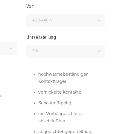
euerwehr und Katastrophenschutz
Volt
ür Kühlcontainer
kte
amping
Uhrzeitstellung
M
eranstaltungstechnik
hochwärmebeständiger
Kontaktträger
vernickelte Kontakte
et
Schalter 3-polig
mit Vorhängeschloss
abschließbar
abgedichtet gegen Staub,