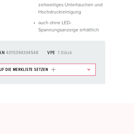
zeitweiliges Untertauchen und
Hochdruckreinigung
auch ohne LED-
Spannungsanzeige erhältlich
AN
4015394304548
VPE
1 Stück
UF DIE MERKLISTE SETZEN
e im Bereich Merkliste/Warenkorb in verschiedenen
HINZUFÜGEN
EUE LISTE ERSTELLEN