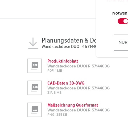
Datenschu
E
i
Notwen
n
w
i
Planungsdaten & Downloads
l
NUR
Wandsteckdose DUOi R 5714403G
l
i
Produktinfoblatt
g
Wandsteckdose DUOi R 5714403G
u
PDF, 1 MB
n
g
CAD-Daten 3D-DWG
Wandsteckdose DUOi R 5714403G
s
ZIP, 8 MB
a
u
Maßzeichnung Querformat
s
Wandsteckdose DUOi R 5714403G
PNG, 385 KB
w
a