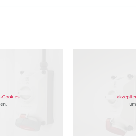
g-Cookies
akzeptie
en.
um