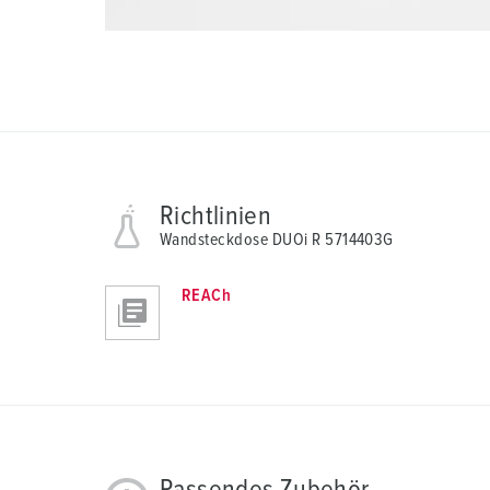
Richtlinien
Wandsteckdose DUOi R 5714403G
REACh
Passendes Zubehör