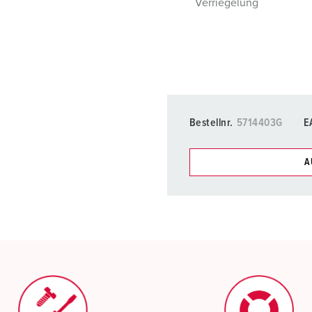
Verriegelung
Bestellnr.
5714403G
E
A
Unsere Produkte können Si
Listen verwalten.
Meine Liste
(0)
N