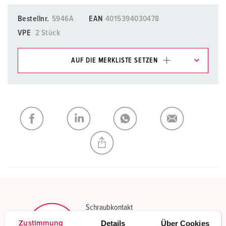
Bestellnr.
5946A
EAN
4015394030478
VPE
2 Stück
AUF DIE MERKLISTE SETZEN
Unsere Produkte können Sie im Bereich
Merkliste/Warenkorb in verschiedenen Listen verwalten.
Meine Liste
(0)
HINZUFÜGEN
NEUE LISTE ERSTELLEN
Schraubkontakt
Standard Schraubanschlusstechnik
Details
Über Cookies
Zustimmung