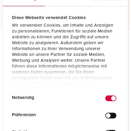
Mehr erfahren
Diese Webseite verwendet Cookies
Wir verwenden Cookies, um Inhalte und Anzeigen
zu personalisieren, Funktionen für soziale Medien
anbieten zu können und die Zugriffe auf unsere
Website zu analysieren. Außerdem geben wir
Technische Daten
Informationen zu Ihrer Verwendung unserer
Wandsteckdose 5946A
Website an unsere Partner für soziale Medien,
Werbung und Analysen weiter. Unsere Partner
führen diese Informationen möglicherweise mit
Ampere
32 A
weiteren Daten zusammen, die Sie ihnen
bereitgestellt haben oder die sie im Rahmen Ihrer
Pole
4 p
Nutzung der Dienste gesammelt haben.
Volt
400-440 V
E
Datenschutzerklärung
Impressum
Notwendig
i
Uhrzeitstellung
3 h
n
w
Präferenzen
Hertz
50-60 Hz
i
l
Anschlusstechnik
Schraubkontakt