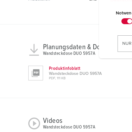
Datenschu
E
i
Notwen
n
w
i
l
NUR
Planungsdaten & Downloads
l
Wandsteckdose DUO 5957A
i
g
Produktinfoblatt
u
Wandsteckdose DUO 5957A
n
PDF, 111 KB
g
s
a
u
s
w
Videos
a
Wandsteckdose DUO 5957A