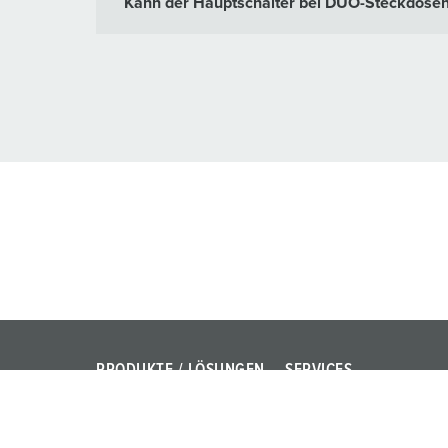
Kann der Hauptschalter bei DUO-Steckdosen
PRODUKTE / LÖSUNGEN
SERVICES
Power Your Business!
FAQ