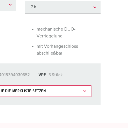
euerwehr und Katastrophenschutz
ür Kühlcontainer
kte
amping
mechanische DUO-
Verriegelung
M
mit Vorhängeschloss
eranstaltungstechnik
abschließbar
4015394030652
VPE
3 Stück
UF DIE MERKLISTE SETZEN
e im Bereich Merkliste/Warenkorb in verschiedenen
HINZUFÜGEN