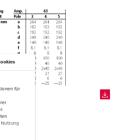
ookies
ionen für
rer
r.
aten
r Nutzung