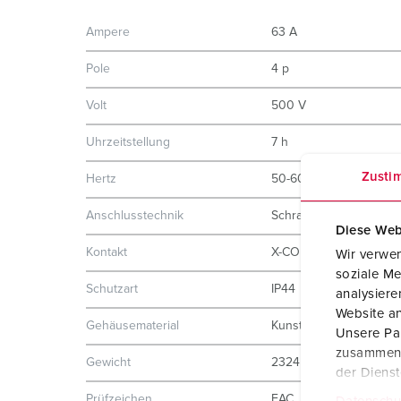
Ampere
63 A
Pole
4 p
Volt
500 V
Uhrzeitstellung
7 h
Zusti
Hertz
50-60 Hz
Anschlusstechnik
Schraubkontakt
Diese Web
Kontakt
X-CONTACT®
Wir verwen
soziale Me
Schutzart
IP44
analysier
Website an
Gehäusematerial
Kunststoff
Unsere Par
zusammen, 
Gewicht
2324 g
der Diens
Prüfzeichen
EAC