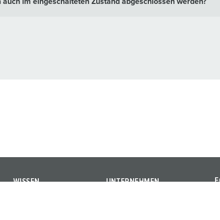
 auch im eingeschalteten Zustand abgeschlossen werden?
F
WISSEN
UNTERNEHMEN
F
Glossar
Wir sind MENNEKES
Y