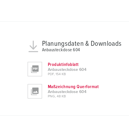
n
g
s
a
u
s
Planungsdaten & Downloads
w
Anbausteckdose 604
a
h
Produktinfoblatt
l
Anbausteckdose 604
PDF, 154 KB
Maßzeichnung Querformat
Anbausteckdose 604
PNG, 48 KB