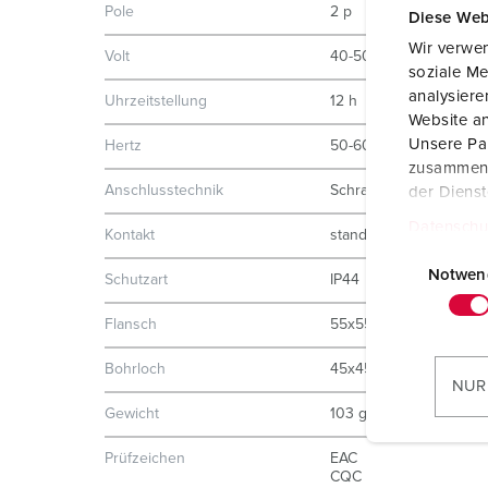
Pole
2 p
Diese Web
Wir verwen
Volt
40-50 V
soziale Me
analysier
Uhrzeitstellung
12 h
Website an
Unsere Par
Hertz
50-60 Hz
zusammen, 
Anschlusstechnik
Schraubkontakt
der Diens
Datenschu
Kontakt
standard
E
i
Notwen
Schutzart
IP44
n
Flansch
55x55 mm
w
i
Bohrloch
45x45 mm
l
NUR
l
Gewicht
103 g
i
g
Prüfzeichen
EAC
CQC
u