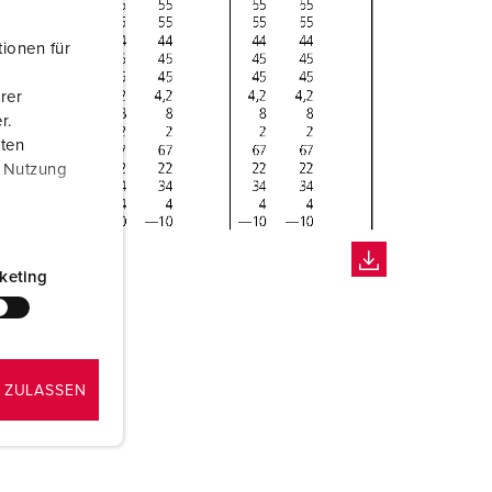
ionen für
rer
r.
aten
r Nutzung
keting
 ZULASSEN