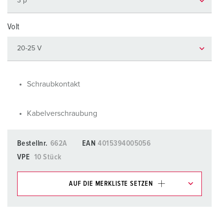
Volt
Schraubkontakt
Kabelverschraubung
Bestellnr.
662A
EAN
4015394005056
VPE
10 Stück
AUF DIE MERKLISTE SETZEN
Unsere Produkte können Sie im Bereich
Merkliste/Warenkorb in verschiedenen Listen verwalten.