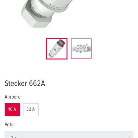
Stecker 662A
Ampere
16 A
32 A
Pole