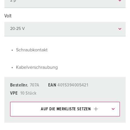
Volt
Schraubkontakt
Kabelverschraubung
Bestellnr.
707A
EAN
4015394005421
VPE
10 Stück
AUF DIE MERKLISTE SETZEN
Unsere Produkte können Sie im Bereich
Merkliste/Warenkorb in verschiedenen Listen verwalten.