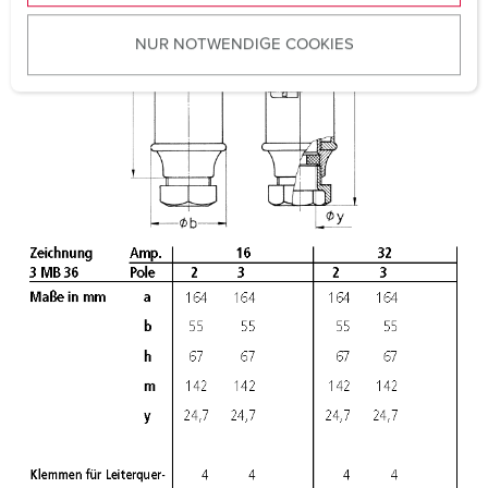
u
NUR NOTWENDIGE COOKIES
s
w
a
h
l