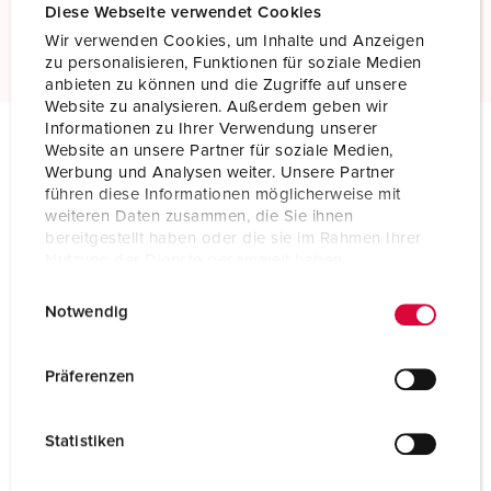
Diese Webseite verwendet Cookies
Mehr erfahren
Wir verwenden Cookies, um Inhalte und Anzeigen
zu personalisieren, Funktionen für soziale Medien
anbieten zu können und die Zugriffe auf unsere
Website zu analysieren. Außerdem geben wir
Informationen zu Ihrer Verwendung unserer
Website an unsere Partner für soziale Medien,
Technische Daten
Werbung und Analysen weiter. Unsere Partner
Anbausteckdose 7538
führen diese Informationen möglicherweise mit
weiteren Daten zusammen, die Sie ihnen
bereitgestellt haben oder die sie im Rahmen Ihrer
Ampere
32 A
Nutzung der Dienste gesammelt haben.
Pole
4 p
E
Datenschutzerklärung
Impressum
Notwendig
i
Volt
400-440 V
n
w
Präferenzen
Uhrzeitstellung
3 h
i
Hertz
50-60 Hz
l
Statistiken
l
Anschlusstechnik
Schraubkontakt
i