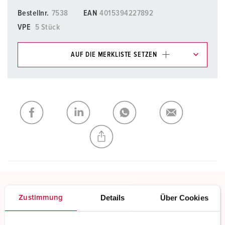
Bestellnr.
7538
EAN
4015394227892
VPE
5 Stück
AUF DIE MERKLISTE SETZEN
Unsere Produkte können Sie im Bereich
Merkliste/Warenkorb in verschiedenen Listen verwalten.
Meine Liste
(0)
HINZUFÜGEN
NEUE LISTE ERSTELLEN
Details
Über Cookies
Zustimmung
Schraubkontakt
Standard Schraubanschlusstechnik