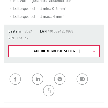
mit Vorhängeschloss abschließbar
Leiterquerschnitt min.: 0,5 mm²
Leiterquerschnitt max.: 4 mm²
Bestellnr.
7624
EAN
4015394231868
VPE
1 Stück
AUF DIE MERKLISTE SETZEN
Unsere Produkte können Sie im Bereich
Merkliste/Warenkorb in verschiedenen Listen verwalten.
Meine Liste
(0)
HINZUFÜGEN
NEUE LISTE ERSTELLEN