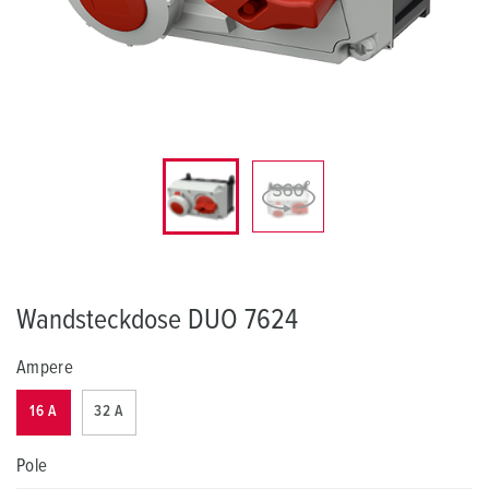
Wandsteckdose DUO 7624
Ampere
16 A
32 A
Pole