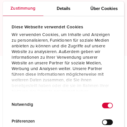
Details
Über Cookies
Zustimmung
Schraubkontakt
Standard Schraubanschlusstechnik
Diese Webseite verwendet Cookies
Wir verwenden Cookies, um Inhalte und Anzeigen
Mehr erfahren
zu personalisieren, Funktionen für soziale Medien
anbieten zu können und die Zugriffe auf unsere
Website zu analysieren. Außerdem geben wir
Informationen zu Ihrer Verwendung unserer
Website an unsere Partner für soziale Medien,
Werbung und Analysen weiter. Unsere Partner
Technische Daten
führen diese Informationen möglicherweise mit
Wandsteckdose DUO 7624
weiteren Daten zusammen, die Sie ihnen
bereitgestellt haben oder die sie im Rahmen Ihrer
Nutzung der Dienste gesammelt haben.
Ampere
16 A
E
Datenschutzerklärung
Impressum
Pole
4 p
Notwendig
i
n
Volt
400 V
w
Präferenzen