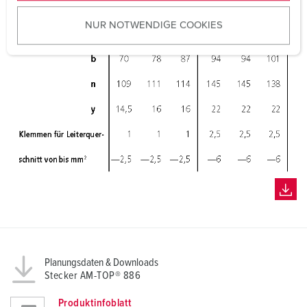
u
NUR NOTWENDIGE COOKIES
s
w
a
h
l
Planungsdaten & Downloads
Stecker AM-TOP® 886
Produktinfoblatt