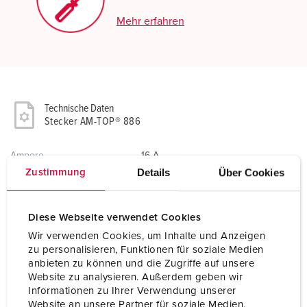
Mehr erfahren
Technische Daten
Stecker AM-TOP® 886
Ampere
16 A
Details
Über Cookies
Zustimmung
Pole
3 p
Volt
nach Trenntransformator
Diese Webseite verwendet Cookies
Wir verwenden Cookies, um Inhalte und Anzeigen
Uhrzeitstellung
12 h
zu personalisieren, Funktionen für soziale Medien
anbieten zu können und die Zugriffe auf unsere
Anschlusstechnik
Schraubkontakt
Website zu analysieren. Außerdem geben wir
Informationen zu Ihrer Verwendung unserer
Kontakt
standard
Website an unsere Partner für soziale Medien,