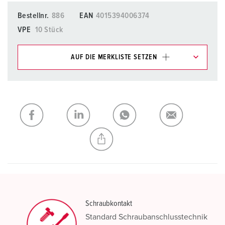
Bestellnr.
886
EAN
4015394006374
VPE
10 Stück
AUF DIE MERKLISTE SETZEN
Unsere Produkte können Sie im Bereich
Merkliste/Warenkorb in verschiedenen Listen verwalten.
Meine Liste
(0)
HINZUFÜGEN
NEUE LISTE ERSTELLEN
Schraubkontakt
Standard Schraubanschlusstechnik