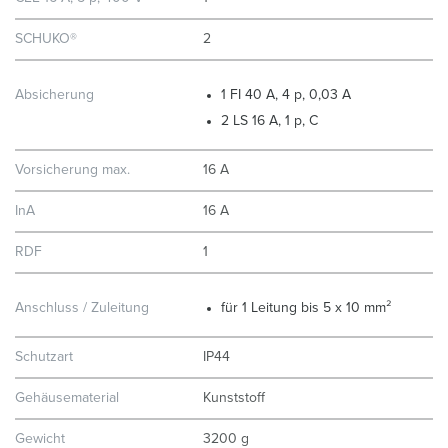
SCHUKO®
2
Absicherung
1 FI 40 A, 4 p, 0,03 A
2 LS 16 A, 1 p, C
Vorsicherung max.
16 A
InA
16 A
RDF
1
Anschluss / Zuleitung
für 1 Leitung bis 5 x 10 mm²
Schutzart
IP44
Gehäusematerial
Kunststoff
Gewicht
3200 g