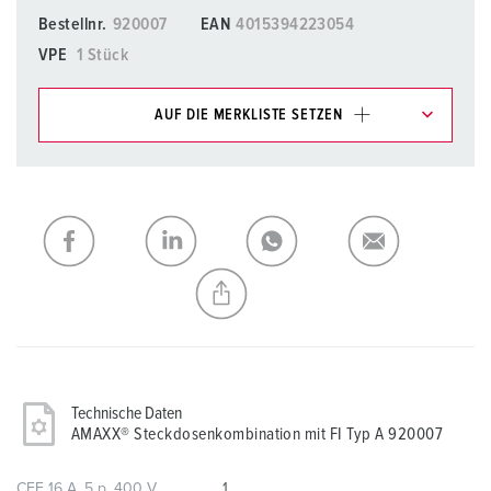
Bestellnr.
920007
EAN
4015394223054
VPE
1 Stück
AUF DIE MERKLISTE SETZEN
Unsere Produkte können Sie im Bereich
Merkliste/Warenkorb in verschiedenen Listen verwalten.
Meine Liste
(0)
HINZUFÜGEN
NEUE LISTE ERSTELLEN
Technische Daten
AMAXX® Steckdosenkombination mit FI Typ A 920007
CEE 16 A, 5 p, 400 V
1