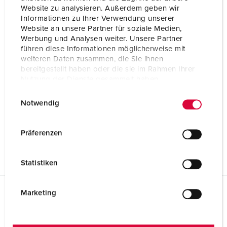
Website zu analysieren. Außerdem geben wir
Informationen zu Ihrer Verwendung unserer
Website an unsere Partner für soziale Medien,
Werbung und Analysen weiter. Unsere Partner
führen diese Informationen möglicherweise mit
weiteren Daten zusammen, die Sie ihnen
bereitgestellt haben oder die sie im Rahmen Ihrer
Nutzung der Dienste gesammelt haben.
E
Datenschutzerklärung
Impressum
Notwendig
i
n
w
Präferenzen
i
l
Statistiken
l
i
g
Marketing
Planungsdaten & Downloads
u
AMAXX® Steckdosenkombination mit FI Typ A 920007
n