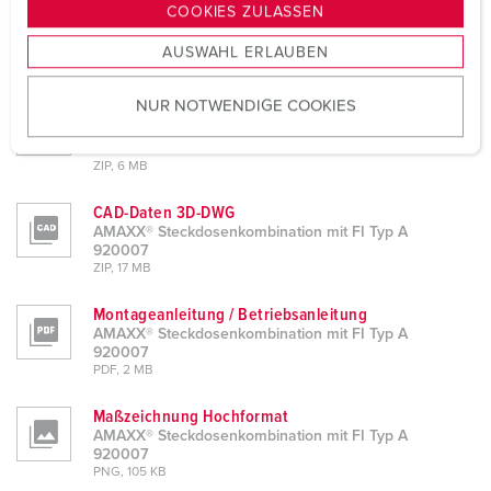
g
Produktinfoblatt
COOKIES ZULASSEN
s
AMAXX® Steckdosenkombination mit FI Typ A
920007
AUSWAHL ERLAUBEN
a
PDF, 179 KB
u
NUR NOTWENDIGE COOKIES
s
CAD-Daten STP
AMAXX® Steckdosenkombination mit FI Typ A
w
920007
a
ZIP, 6 MB
h
CAD-Daten 3D-DWG
l
AMAXX® Steckdosenkombination mit FI Typ A
920007
ZIP, 17 MB
Montageanleitung / Betriebsanleitung
AMAXX® Steckdosenkombination mit FI Typ A
920007
PDF, 2 MB
Maßzeichnung Hochformat
AMAXX® Steckdosenkombination mit FI Typ A
920007
PNG, 105 KB