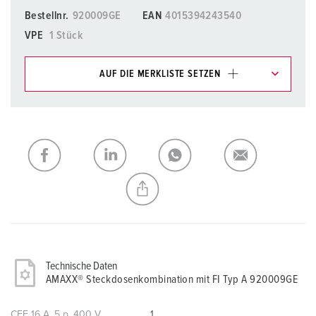
Bestellnr.
920009GE
EAN
4015394243540
VPE
1 Stück
AUF DIE MERKLISTE SETZEN
Unsere Produkte können Sie im Bereich
Merkliste/Warenkorb in verschiedenen Listen verwalten.
Meine Liste
(0)
HINZUFÜGEN
NEUE LISTE ERSTELLEN
Technische Daten
AMAXX® Steckdosenkombination mit FI Typ A 920009GE
CEE 16 A, 5 p, 400 V
1