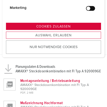
i
g
Marketing
u
n
g
COOKIES ZULASSEN
s
AUSWAHL ERLAUBEN
a
u
NUR NOTWENDIGE COOKIES
s
w
a
h
Planungsdaten & Downloads
l
AMAXX® Steckdosenkombination mit FI Typ A 920009GE
Montageanleitung / Betriebsanleitung
AMAXX® Steckdosenkombination mit FI Typ A
920009GE
PDF, 2 MB
Maßzeichnung Hochformat