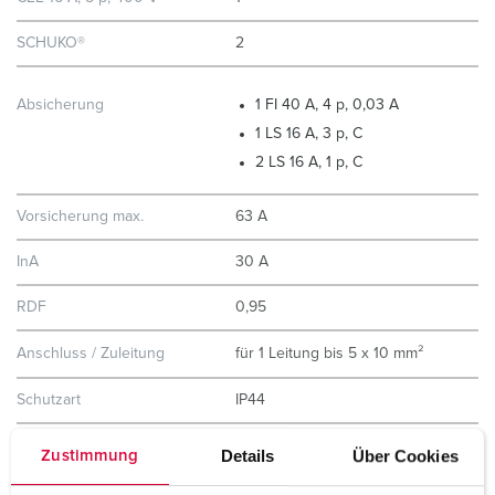
SCHUKO®
2
Absicherung
1 FI 40 A, 4 p, 0,03 A
1 LS 16 A, 3 p, C
2 LS 16 A, 1 p, C
Vorsicherung max.
63 A
InA
30 A
RDF
0,95
Anschluss / Zuleitung
für 1 Leitung bis 5 x 10 mm²
Schutzart
IP44
Gehäusematerial
Kunststoff
Details
Über Cookies
Zustimmung
Gewicht
3440 g