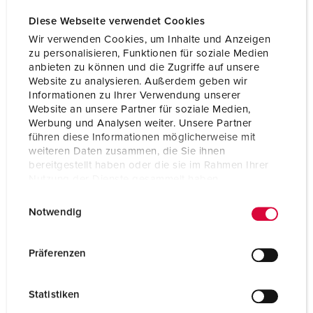
Diese Webseite verwendet Cookies
Lagerkombination
D
Wir verwenden Cookies, um Inhalte und Anzeigen
zu personalisieren, Funktionen für soziale Medien
anbieten zu können und die Zugriffe auf unsere
Website zu analysieren. Außerdem geben wir
Informationen zu Ihrer Verwendung unserer
Website an unsere Partner für soziale Medien,
Werbung und Analysen weiter. Unsere Partner
führen diese Informationen möglicherweise mit
weiteren Daten zusammen, die Sie ihnen
bereitgestellt haben oder die sie im Rahmen Ihrer
Nutzung der Dienste gesammelt haben.
E
Datenschutzerklärung
Impressum
Notwendig
i
n
w
Präferenzen
i
l
Statistiken
l