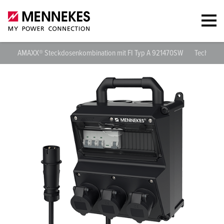
AMAXX® Steckdosenkombination mit FI Typ A 921470SW
Technisch