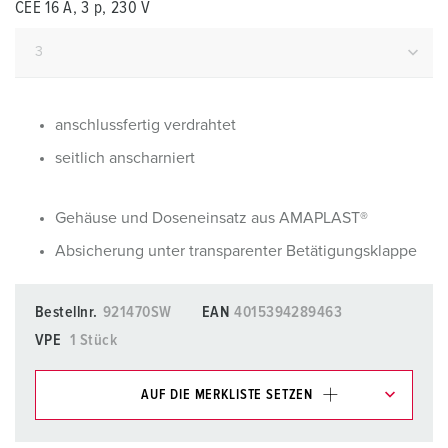
CEE 16 A, 3 p, 230 V
anschlussfertig verdrahtet
seitlich anscharniert
Gehäuse und Doseneinsatz aus AMAPLAST®
Absicherung unter transparenter Betätigungsklappe
Bestellnr.
921470SW
EAN
4015394289463
VPE
1 Stück
AUF DIE MERKLISTE SETZEN
Unsere Produkte können Sie im Bereich