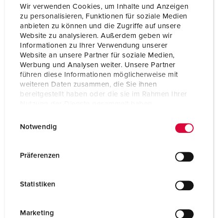
Anschluss /
1 m H07RN-F3G2,5 mit CEE-Stecker 16 A, 3
Wir verwenden Cookies, um Inhalte und Anzeigen
Zuleitung
p, 230 V
zu personalisieren, Funktionen für soziale Medien
anbieten zu können und die Zugriffe auf unsere
Schutzart
IP44
Website zu analysieren. Außerdem geben wir
Informationen zu Ihrer Verwendung unserer
Gehäusematerial
Kunststoff
Website an unsere Partner für soziale Medien,
Werbung und Analysen weiter. Unsere Partner
Gewicht
3226 g
führen diese Informationen möglicherweise mit
weiteren Daten zusammen, die Sie ihnen
Höhe
260 mm
bereitgestellt haben oder die sie im Rahmen Ihrer
Nutzung der Dienste gesammelt haben.
Breite
225 mm
E
Datenschutzerklärung
Impressum
Notwendig
i
n
w
Präferenzen
i
l
Statistiken
l
i
g
Marketing