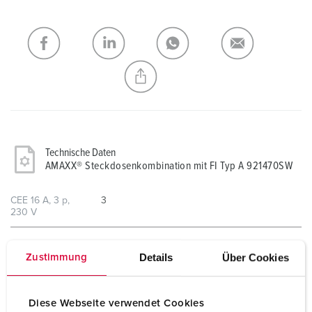
Merkliste/Warenkorb in verschiedenen Listen verwalten.
Meine Liste
(0)
HINZUFÜGEN
NEUE LISTE ERSTELLEN
Technische Daten
AMAXX® Steckdosenkombination mit FI Typ A 921470SW
CEE 16 A, 3 p,
3
230 V
Absicherung
1 FI 25 A, 2 p, 0,03 A
Details
Über Cookies
Zustimmung
3 LS 16 A, 1 p+N, C
Diese Webseite verwendet Cookies