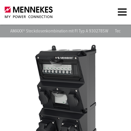
AMAXX® Steckdosenkombination mit FI Typ A 930278SW
Technisc