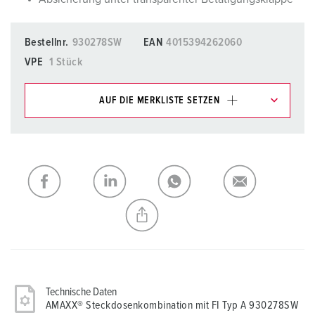
Bestellnr.
930278SW
EAN
4015394262060
VPE
1 Stück
AUF DIE MERKLISTE SETZEN
Unsere Produkte können Sie im Bereich
Merkliste/Warenkorb in verschiedenen Listen verwalten.
Meine Liste
(0)
HINZUFÜGEN
NEUE LISTE ERSTELLEN
Technische Daten
AMAXX® Steckdosenkombination mit FI Typ A 930278SW