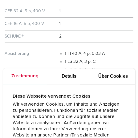
CEE 32 A, 5 p, 400 V
1
CEE 16 A, 5 p, 400 V
1
SCHUKO®
2
Absicherung
1 FI 40 A, 4 p, 0,03 A
1 LS 32 A, 3 p, C
1 LS 16 A, 3 p, C
Details
Über Cookies
Zustimmung
2 LS 16 A, 1 p, C
Diese Webseite verwendet Cookies
Anschluss / Zuleitung
für 2 Leitungen bis 5 x 25 mm²
Wir verwenden Cookies, um Inhalte und Anzeigen
zu personalisieren, Funktionen für soziale Medien
Schutzart
IP44
anbieten zu können und die Zugriffe auf unsere
Website zu analysieren. Außerdem geben wir
Gehäusematerial
Kunststoff
Informationen zu Ihrer Verwendung unserer
Website an unsere Partner für soziale Medien,
Gewicht
5520 g