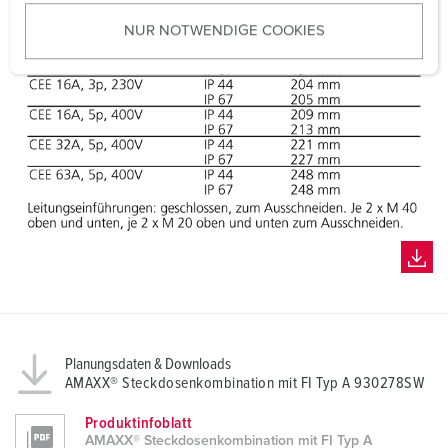
u
NUR NOTWENDIGE COOKIES
s
w
a
h
l
Planungsdaten & Downloads
AMAXX® Steckdosenkombination mit FI Typ A 930278SW
Produktinfoblatt
AMAXX® Steckdosenkombination mit FI Typ A