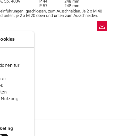
ookies
ionen für
rer
r.
aten
r Nutzung
keting