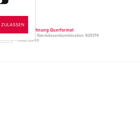
 ZULASSEN
Maßzeichnung Querformat
AMAXX® Steckdosenkombination 935174
PNG, 109 KB