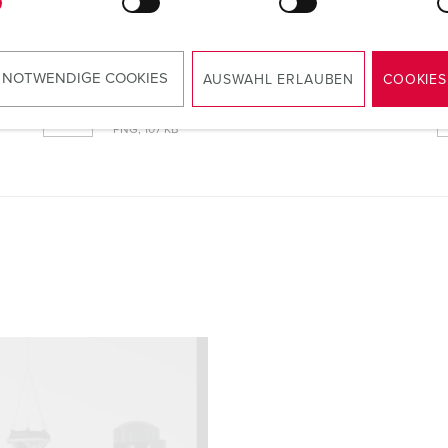
 NOTWENDIGE COOKIES
AUSWAHL ERLAUBEN
COOKIES
Maßzeichnung Hochformat
AMAXX® Steckdosenkombination 935174
PNG, 107 KB