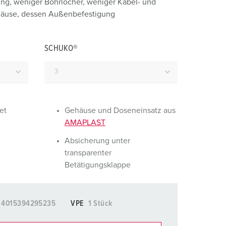
ung, weniger Bohrlöcher, weniger Kabel- und
euerwehr und Katastrophenschutz
häuse, dessen Außenbefestigung
ür Kühlcontainer
SCHUKO®
kte
amping
M
eranstaltungstechnik
et
Gehäuse und Doseneinsatz aus
AMAPLAST
Absicherung unter
transparenter
Betätigungsklappe
4015394295235
VPE
1 Stück