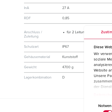
InA
27 A
RDF
0,85
Zusti
Anschluss /
für 2 Leitungen bis 5 x 25 m
Zuleitung
Schutzart
IP67
Diese Web
Wir verwen
Gehäusematerial
Kunststoff
soziale Me
analysier
Gewicht
4700 g
Website an
Unsere Par
Lagerkombination
D
zusammen, 
der Diens
Datenschu
E
i
Notwen