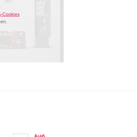
g-Cookies
en.
RoHS