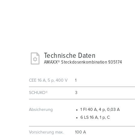
Technische Daten
AMAXX® Steckdosenkombination 935174
CEE 16 A, 5 p, 400 V
1
SCHUKO®
3
Absicherung
1 FI 40 A, 4 p, 0,03 A
6 LS 16 A, 1 p, C
Vorsicherung max.
100 A