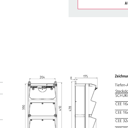
A
Unsere Produkte können Si
Listen verwalten.
Meine Liste
(0)
N