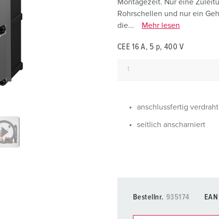
Montagezeit. Nur eine Zuleit
Steckvorrichtungen internationaler Standards
Glossar
F
Rohrschellen und nur ein Ge
die...
Mehr lesen
Daten- / Netzwerktechnik
Videos
F
CEE 16 A, 5 p, 400 V
Produkte mit erweiterten Ausführungen und Ergänzungsprodu
C
Zubehör
T
V
anschlussfertig verdraht
seitlich anscharniert
Bestellnr.
935174
EAN