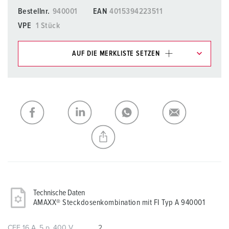
Bestellnr.
940001
EAN
4015394223511
VPE
1 Stück
AUF DIE MERKLISTE SETZEN
Unsere Produkte können Sie im Bereich
Merkliste/Warenkorb in verschiedenen Listen verwalten.
Meine Liste
(0)
HINZUFÜGEN
NEUE LISTE ERSTELLEN
Technische Daten
AMAXX® Steckdosenkombination mit FI Typ A 940001
CEE 16 A, 5 p, 400 V
2