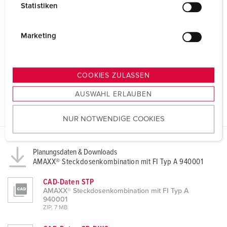
Statistiken
l
i
g
Marketing
u
n
g
COOKIES ZULASSEN
s
AUSWAHL ERLAUBEN
a
u
NUR NOTWENDIGE COOKIES
s
w
a
Planungsdaten & Downloads
h
AMAXX® Steckdosenkombination mit FI Typ A 940001
l
CAD-Daten STP
AMAXX® Steckdosenkombination mit FI Typ A
940001
ZIP, 7 MB