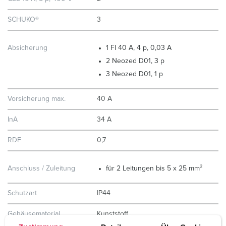
SCHUKO®
3
Absicherung
1 FI 40 A, 4 p, 0,03 A
2 Neozed D01, 3 p
3 Neozed D01, 1 p
Vorsicherung max.
40 A
InA
34 A
RDF
0,7
Anschluss / Zuleitung
für 2 Leitungen bis 5 x 25 mm²
Schutzart
IP44
Gehäusematerial
Kunststoff