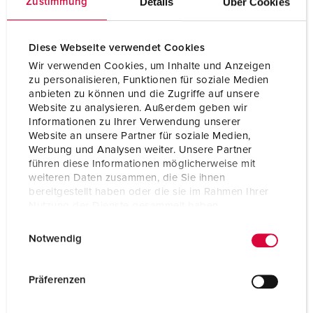
Details
Über Cookies
Zustimmung
Gewicht
6580 g
Lagerkombination
B
Diese Webseite verwendet Cookies
Wir verwenden Cookies, um Inhalte und Anzeigen
zu personalisieren, Funktionen für soziale Medien
anbieten zu können und die Zugriffe auf unsere
Website zu analysieren. Außerdem geben wir
Informationen zu Ihrer Verwendung unserer
Website an unsere Partner für soziale Medien,
Werbung und Analysen weiter. Unsere Partner
führen diese Informationen möglicherweise mit
weiteren Daten zusammen, die Sie ihnen
bereitgestellt haben oder die sie im Rahmen Ihrer
Nutzung der Dienste gesammelt haben.
E
Datenschutzerklärung
Impressum
Notwendig
i
n
w
Präferenzen
i
l