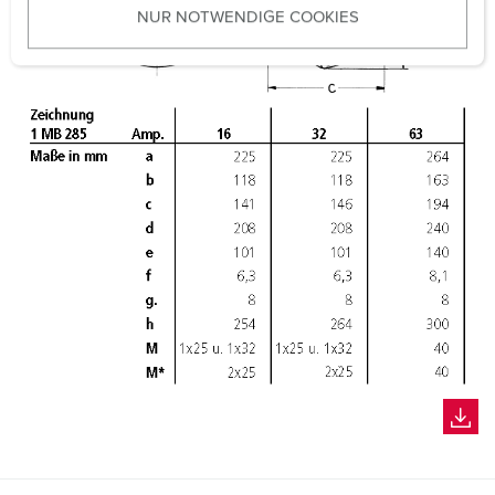
NUR NOTWENDIGE COOKIES
s
w
a
h
l