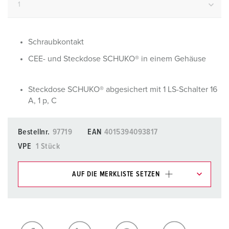
Schraubkontakt
CEE- und Steckdose SCHUKO® in einem Gehäuse
Steckdose SCHUKO® abgesichert mit 1 LS-Schalter 16
A, 1 p, C
Bestellnr.
97719
EAN
4015394093817
VPE
1 Stück
AUF DIE MERKLISTE SETZEN
Unsere Produkte können Sie im Bereich
Merkliste/Warenkorb in verschiedenen Listen verwalten.
Meine Liste
(0)
HINZUFÜGEN