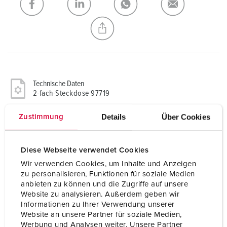
NEUE LISTE ERSTELLEN
Technische Daten
2-fach-Steckdose 97719
Details
Über Cookies
Zustimmung
CEE 16 A, 5 p, 400 V
1
SCHUKO®
1
Diese Webseite verwendet Cookies
Wir verwenden Cookies, um Inhalte und Anzeigen
Absicherung
1 LS 16 A, 1 p, C
zu personalisieren, Funktionen für soziale Medien
anbieten zu können und die Zugriffe auf unsere
Website zu analysieren. Außerdem geben wir
Anschluss / Zuleitung
für 1 Leitung bis 5 x 10 mm²
Informationen zu Ihrer Verwendung unserer
Website an unsere Partner für soziale Medien,
Werbung und Analysen weiter. Unsere Partner
Schutzart
IP44