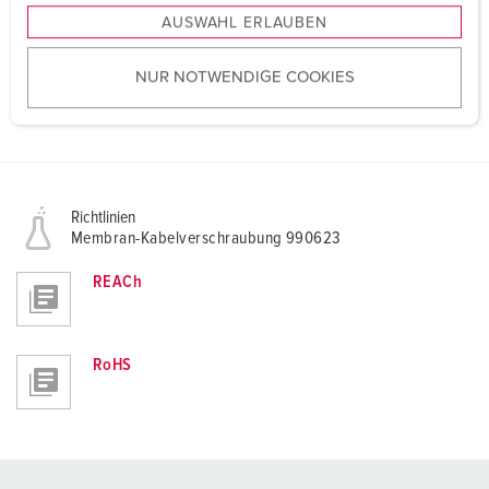
s
Planungsdaten & Downloads
Membran-Kabelverschraubung 990623
AUSWAHL ERLAUBEN
a
u
Produktinfoblatt
NUR NOTWENDIGE COOKIES
s
Membran-Kabelverschraubung 990623
w
PDF, 108 KB
a
h
l
Richtlinien
Membran-Kabelverschraubung 990623
REACh
RoHS