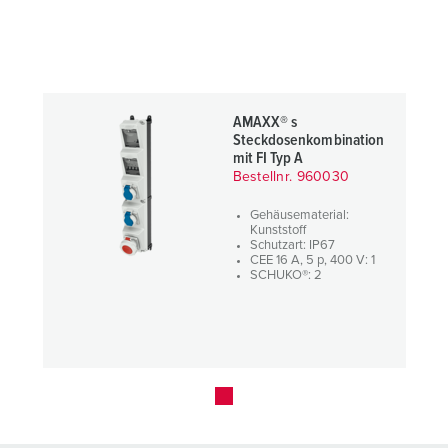
AMAXX® s
Steckdosenkombination
mit FI Typ A
Bestellnr. 960030
Gehäusematerial:
Kunststoff
Schutzart: IP67
CEE 16 A, 5 p, 400 V: 1
SCHUKO®: 2