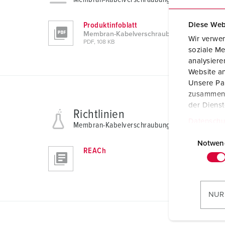
Produktinfoblatt
Diese Web
Membran-Kabelverschraubung 990625
Wir verwen
PDF, 108 KB
soziale Me
analysier
Website an
Unsere Par
zusammen, 
der Diens
Richtlinien
Datenschu
Membran-Kabelverschraubung 990625
E
i
Notwen
REACh
n
w
i
l
NUR
l
i