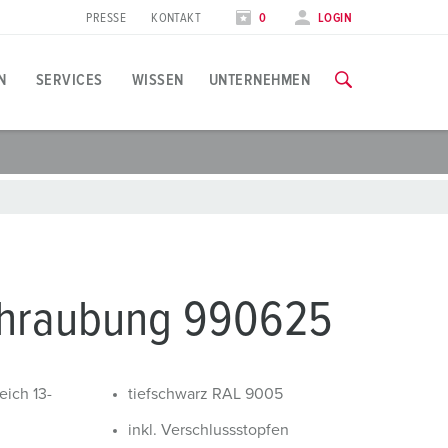
PRESSE
KONTAKT
0
LOGIN
N
SERVICES
WISSEN
UNTERNEHMEN
nwendungsspezifisch
chulungen & Werksbesuche
vents & Termine
lle Informationen über unsere Schulungen und Werksbesuche 
ebensmittelindustrie
essetermine
indkraft
ZU DEN SCHULUNGEN
chraubung 990625
arriere
utomobilindustrie
rbeiten bei MENNEKES
ogistikcenter
eich 13-
tiefschwarz RAL 9005
echenzentren
inkl. Verschlussstopfen