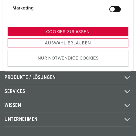
i
SCHUKO®
2
g
Marketing
Datensteckdosen
1 Cepex-Datendose
u
RJ45, 2-fach Cat.6
n
g
COOKIES ZULASSEN
s
ZUM ARTIKEL
AUSWAHL ERLAUBEN
a
u
NUR NOTWENDIGE COOKIES
s
w
a
PRODUKTE / LÖSUNGEN
h
l
SERVICES
WISSEN
UNTERNEHMEN