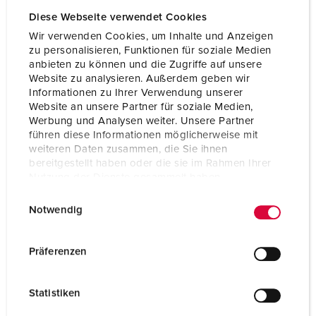
Diese Webseite verwendet Cookies
Wir verwenden Cookies, um Inhalte und Anzeigen
zu personalisieren, Funktionen für soziale Medien
anbieten zu können und die Zugriffe auf unsere
Website zu analysieren. Außerdem geben wir
Informationen zu Ihrer Verwendung unserer
Website an unsere Partner für soziale Medien,
Werbung und Analysen weiter. Unsere Partner
führen diese Informationen möglicherweise mit
weiteren Daten zusammen, die Sie ihnen
bereitgestellt haben oder die sie im Rahmen Ihrer
Nutzung der Dienste gesammelt haben.
E
Datenschutzerklärung
Impressum
Notwendig
Bestellnr. 960340
i
n
Gehäusematerial
Kunststoff
w
Präferenzen
Schutzart
IP44
i
l
CEE 16 A, 5 p, 400 V
1
Statistiken
l