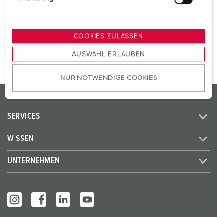
SCHUKO®
2
u
n
g
ZUM ARTIKEL
COOKIES ZULASSEN
s
AUSWAHL ERLAUBEN
a
u
NUR NOTWENDIGE COOKIES
s
w
PRODUKTE / LÖSUNGEN
a
h
SERVICES
l
WISSEN
UNTERNEHMEN