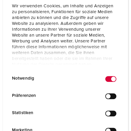
Wir verwenden Cookies, um Inhalte und Anzeigen
zu personalisieren, Funktionen für soziale Medien
anbieten zu können und die Zugriffe auf unsere
Website zu analysieren. Außerdem geben wir
Informationen zu Ihrer Verwendung unserer
Website an unsere Partner für soziale Medien,
Werbung und Analysen weiter. Unsere Partner
führen diese Informationen möglicherweise mit
weiteren Daten zusammen, die Sie ihnen
bereitgestellt haben oder die sie im Rahmen Ihrer
Nutzung der Dienste gesammelt haben.
E
Datenschutzerklärung
Impressum
Notwendig
i
n
Bestellnr. 920013
w
Präferenzen
Gehäusematerial
Kunststoff
i
l
Schutzart
IP44
Statistiken
l
CEE 32 A, 5 p, 400 V
1
i
g
Marketing