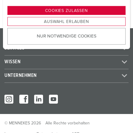
n
g
COOKIES ZULASSEN
s
AUSWAHL ERLAUBEN
a
u
PRODUKTE / LÖSUNGEN
NUR NOTWENDIGE COOKIES
s
w
SERVICES
a
h
WISSEN
l
UNTERNEHMEN
© MENNEKES 2026
Alle Rechte vorbehalten