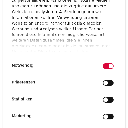
zu personalisieren, Funktionen für soziale Medien
anbieten zu können und die Zugriffe auf unsere
Website zu analysieren. Außerdem geben wir
Informationen zu Ihrer Verwendung unserer
Website an unsere Partner für soziale Medien,
Werbung und Analysen weiter. Unsere Partner
führen diese Informationen möglicherweise mit
weiteren Daten zusammen, die Sie ihnen
bereitgestellt haben oder die sie im Rahmen Ihrer
Nutzung der Dienste gesammelt haben.
E
Datenschutzerklärung
Impressum
Notwendig
i
n
w
Präferenzen
Bestellnr. 15680
i
aus Edelstahl rostfrei (Material 1.4301), auf Wunsch
l
Statistiken
Material 1.4571, mit abschließbarer Tür, mit
l
abnehmbarer Haube und Frontplatte, Maße (H x B x
i
T): 1043 x 254 x 415 mm, Edelstahl blank
g
Marketing
u
ZUM ARTIKEL