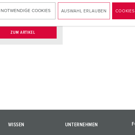
 NOTWENDIGE COOKIES
AUSWAHL ERLAUBEN
COOKIES
KO®
3
ZUM ARTIKEL
F
WISSEN
UNTERNEHMEN