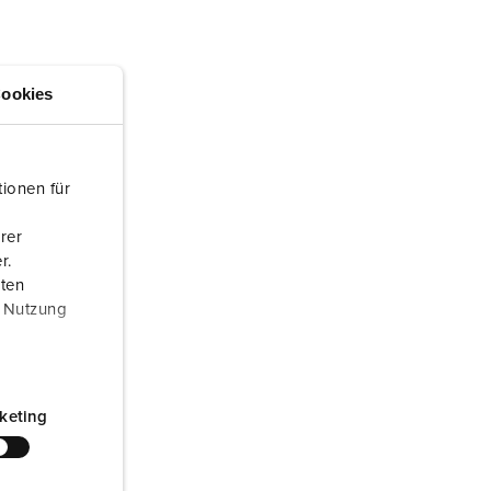
euerwehr und Katastrophenschutz
ür Kühlcontainer
ookies
kte
amping
M
ionen für
eranstaltungstechnik
rer
r.
aten
r Nutzung
keting