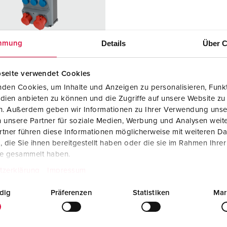
Steckvorrichtungen internationaler Standards
Glossar
F
Daten- / Netzwerktechnik
Videos
F
Details
Über C
mmung
Produkte mit erweiterten Ausführungen und Ergänzungsprodu
C
Zubehör
T
seite verwendet Cookies
llnr. 940015
den Cookies, um Inhalte und Anzeigen zu personalisieren, Funkt
V
dien anbieten zu können und die Zugriffe auf unsere Website zu
sematerial
Kunststoff,
en. Außerdem geben wir Informationen zu Ihrer Verwendung unse
hohe
 unsere Partner für soziale Medien, Werbung und Analysen weite
Chemikalienb
tner führen diese Informationen möglicherweise mit weiteren D
eständigkeit /
die Sie ihnen bereitgestellt haben oder die sie im Rahmen Ihre
AMELAN
te gesammelt haben.
zart
IP44
tzerklärung
Impressum
6 A, 5 p, 400
1
dig
Präferenzen
Statistiken
Mar
2 A, 5 p,
1