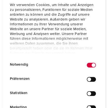
Wir verwenden Cookies, um Inhalte und Anzeigen
zu personalisieren, Funktionen für soziale Medien
anbieten zu können und die Zugriffe auf unsere
Website zu analysieren. Außerdem geben wir
Informationen zu Ihrer Verwendung unserer
Website an unsere Partner für soziale Medien,
Werbung und Analysen weiter. Unsere Partner
führen diese Informationen möglicherweise mit
weiteren Daten zusammen, die Sie ihnen
bereitgestellt haben oder die sie im Rahmen Ihrer
Nutzung der Dienste gesammelt haben.
E
Datenschutzerklärung
Impressum
Notwendig
i
n
Bestellnr. 92658
w
Präferenzen
Gehäusematerial
Kunststoff
i
l
Schutzart
IP44
Statistiken
l
CEE 16 A, 5 p, 400 V
1
i
g
Marketing