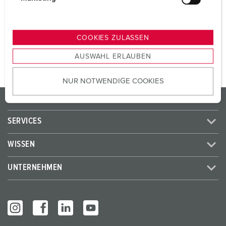
SCHUKO®
3
u
n
g
ZUM ARTIKEL
COOKIES ZULASSEN
s
AUSWAHL ERLAUBEN
a
u
NUR NOTWENDIGE COOKIES
s
w
PRODUKTE / LÖSUNGEN
a
h
SERVICES
l
WISSEN
UNTERNEHMEN