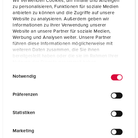
Wir verwenden Cookies, um Inhalte und Anzeigen
zu personalisieren, Funktionen für soziale Medien
anbieten zu können und die Zugriffe auf unsere
Website zu analysieren. Außerdem geben wir
Informationen zu Ihrer Verwendung unserer
Website an unsere Partner für soziale Medien,
Werbung und Analysen weiter. Unsere Partner
führen diese Informationen möglicherweise mit
weiteren Daten zusammen, die Sie ihnen
bereitgestellt haben oder die sie im Rahmen Ihrer
Nutzung der Dienste gesammelt haben.
E
Datenschutzerklärung
Impressum
Notwendig
i
n
w
Bestellnr. 92602
Präferenzen
i
Gehäusematerial
Kunststoff
l
Statistiken
Schutzart
IP44
l
i
SCHUKO®
4
g
Marketing
u