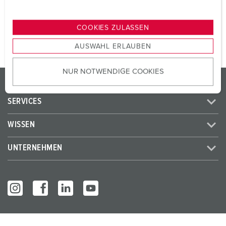
n
ZUM ARTIKEL
g
COOKIES ZULASSEN
s
AUSWAHL ERLAUBEN
a
u
NUR NOTWENDIGE COOKIES
s
PRODUKTE / LÖSUNGEN
w
a
SERVICES
h
l
WISSEN
UNTERNEHMEN