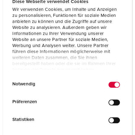
Diese Webseite verwendet Cookies
Wir verwenden Cookies, um Inhalte und Anzeigen
zu personalisieren, Funktionen für soziale Medien
anbieten zu können und die Zugriffe auf unsere
Website zu analysieren. Außerdem geben wir
Informationen zu Ihrer Verwendung unserer
Website an unsere Partner für soziale Medien,
Werbung und Analysen weiter. Unsere Partner
führen diese Informationen möglicherweise mit
weiteren Daten zusammen, die Sie ihnen
bereitgestellt haben oder die sie im Rahmen Ihrer
Nutzung der Dienste gesammelt haben.
E
Datenschutzerklärung
Impressum
Notwendig
i
Bestellnr. 921312
n
w
Gehäusematerial
Kunststoff
Präferenzen
i
Schutzart
IP44
l
Statistiken
l
SCHUKO®
2
i