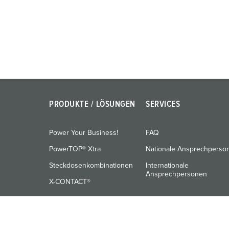
u
n
g
s
a
u
s
w
PRODUKTE / LÖSUNGEN
SERVICES
a
h
l
Power Your Business!
FAQ
PowerTOP® Xtra
Nationale Ansprechperso
Steckdosenkombinationen
Internationale
Ansprechpersonen
X-CONTACT®