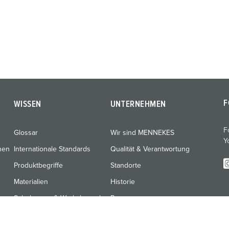
F
WISSEN
UNTERNEHMEN
F
Glossar
Wir sind MENNEKES
Y
nen
Internationale Standards
Qualität & Verantwortung
Produktbegriffe
Standorte
Materialien
Historie
Schulungen & Werksbesuche
Presse