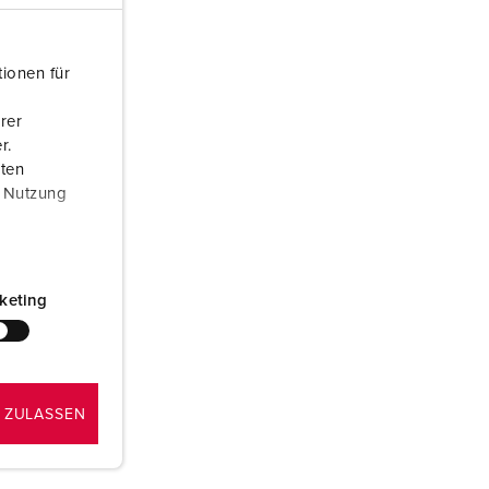
euerwehr und Katastrophenschutz
ür Kühlcontainer
ionen für
kte
amping
rer
r.
M
aten
r Nutzung
eranstaltungstechnik
keting
 ZULASSEN