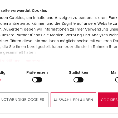
Steckvorrichtungen internationaler Standards
Glossar
F
seite verwendet Cookies
Daten- / Netzwerktechnik
Videos
F
den Cookies, um Inhalte und Anzeigen zu personalisieren, Funkt
dien anbieten zu können und die Zugriffe auf unsere Website zu
Produkte mit erweiterten Ausführungen und Ergänzungsprodu
C
en. Außerdem geben wir Informationen zu Ihrer Verwendung unse
 unsere Partner für soziale Medien, Werbung und Analysen weite
Zubehör
T
tner führen diese Informationen möglicherweise mit weiteren D
llnr. 92798
die Sie ihnen bereitgestellt haben oder die sie im Rahmen Ihre
V
sematerial
Kunststoff
te gesammelt haben.
tzerklärung
Impressum
zart
IP44
dig
Präferenzen
Statistiken
Mar
KO®
3
ZUM ARTIKEL
 NOTWENDIGE COOKIES
AUSWAHL ERLAUBEN
COOKIES