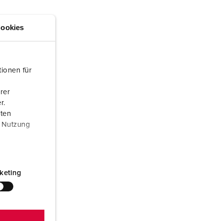
euerwehr und Katastrophenschutz
ür Kühlcontainer
ookies
kte
amping
M
ionen für
eranstaltungstechnik
rer
r.
aten
r Nutzung
keting