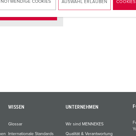
 NOTWENDIGE COOKIES
AUSWAHL ERLAUBEN
COOKIES
ZUM ARTIKEL
F
WISSEN
UNTERNEHMEN
F
Glossar
Wir sind MENNEKES
Y
nen
Internationale Standards
Qualität & Verantwortung