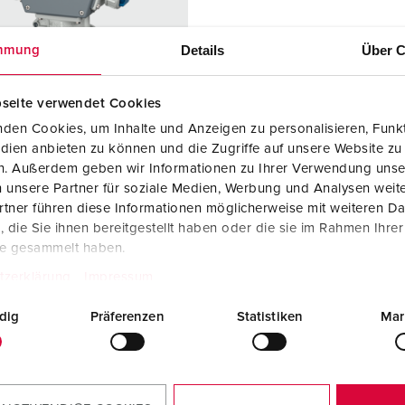
Steckvorrichtungen internationaler Standards
Glossar
F
Daten- / Netzwerktechnik
Videos
F
Details
Über C
mmung
Produkte mit erweiterten Ausführungen und Ergänzungsprodu
C
seite verwendet Cookies
Zubehör
T
den Cookies, um Inhalte und Anzeigen zu personalisieren, Funkt
dien anbieten zu können und die Zugriffe auf unsere Website zu
llnr. 83699
V
en. Außerdem geben wir Informationen zu Ihrer Verwendung unse
sematerial
Kunststoff,
 unsere Partner für soziale Medien, Werbung und Analysen weite
hohe
tner führen diese Informationen möglicherweise mit weiteren D
Chemikalienb
die Sie ihnen bereitgestellt haben oder die sie im Rahmen Ihre
eständigkeit /
te gesammelt haben.
AMELAN
tzerklärung
Impressum
zart
IP67
dig
Präferenzen
Statistiken
Mar
6 A, 5 p, 400
1
KO®
2