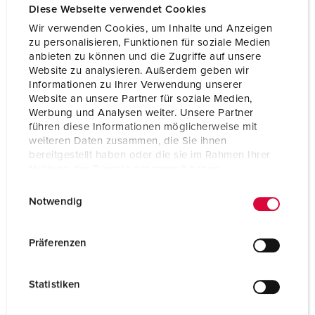
Diese Webseite verwendet Cookies
Wir verwenden Cookies, um Inhalte und Anzeigen
zu personalisieren, Funktionen für soziale Medien
anbieten zu können und die Zugriffe auf unsere
Website zu analysieren. Außerdem geben wir
Informationen zu Ihrer Verwendung unserer
Website an unsere Partner für soziale Medien,
Werbung und Analysen weiter. Unsere Partner
führen diese Informationen möglicherweise mit
weiteren Daten zusammen, die Sie ihnen
bereitgestellt haben oder die sie im Rahmen Ihrer
Nutzung der Dienste gesammelt haben.
E
Datenschutzerklärung
Impressum
Notwendig
i
Bestellnr. 7106889
n
Gehäusematerial
Vollgummi
w
Präferenzen
i
Schutzart
IP44
l
Statistiken
CEE 16 A, 3 p, 230 V
1
l
i