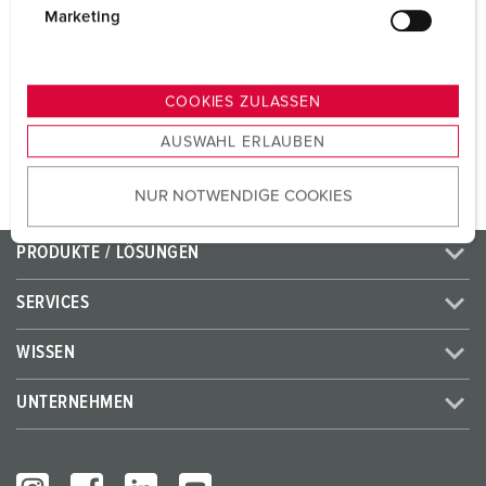
CEE 16 A, 5 p, 400 V
1
g
Marketing
u
SCHUKO®
2
n
g
COOKIES ZULASSEN
s
ZUM ARTIKEL
AUSWAHL ERLAUBEN
a
u
NUR NOTWENDIGE COOKIES
s
w
a
PRODUKTE / LÖSUNGEN
h
l
SERVICES
WISSEN
UNTERNEHMEN