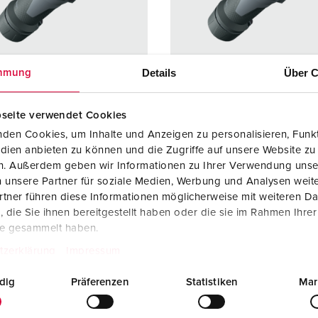
Steckvorrichtungen internationaler Standards
Glossar
F
Daten- / Netzwerktechnik
Videos
F
Produkte mit erweiterten Ausführungen und Ergänzungsprodu
C
Details
Über C
mmung
Zubehör
T
seite verwendet Cookies
llnr. 13136
Bestellnr. 13137
V
den Cookies, um Inhalte und Anzeigen zu personalisieren, Funkt
zart
IP54
Schutzart
IP54
dien anbieten zu können und die Zugriffe auf unsere Website zu
en. Außerdem geben wir Informationen zu Ihrer Verwendung unse
re
63 A
Ampere
63 A
 unsere Partner für soziale Medien, Werbung und Analysen weite
4 p
Pole
5 p
tner führen diese Informationen möglicherweise mit weiteren D
die Sie ihnen bereitgestellt haben oder die sie im Rahmen Ihre
600 - 690 V
Volt
600 - 69
te gesammelt haben.
tzerklärung
Impressum
lusstechnik
Schraubkonta
Anschlusstechnik
Schraub
kt
kt
dig
Präferenzen
Statistiken
Mar
kt
hochwärmebe
Kontakt
hochwä
ständige
ständige