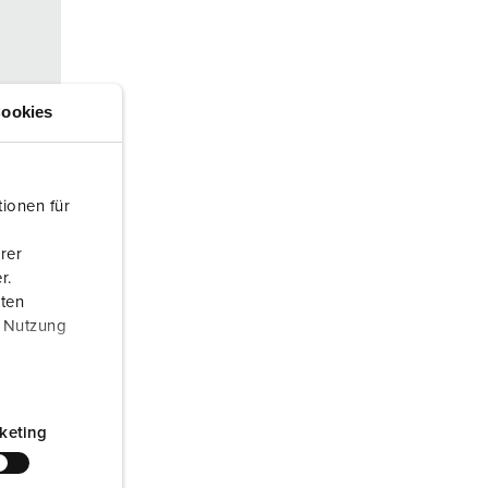
euerwehr und Katastrophenschutz
ür Kühlcontainer
kte
amping
ookies
M
eranstaltungstechnik
ionen für
rer
r.
aten
r Nutzung
0 V
konta
keting
rmebe