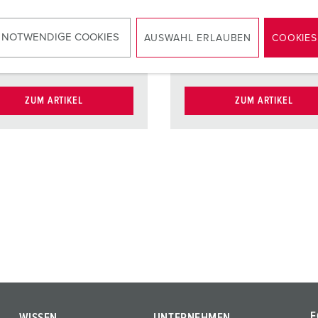
Kontaktträger
Kontaktt
kt
vernickelte
Kontakt
vernicke
 NOTWENDIGE COOKIES
AUSWAHL ERLAUBEN
COOKIES
Kontakte
Kontakt
ZUM ARTIKEL
ZUM ARTIKEL
F