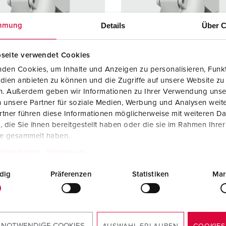
Steckvorrichtungen internationaler Standards
Glossar
F
Details
Über C
mmung
Daten- / Netzwerktechnik
Videos
F
Produkte mit erweiterten Ausführungen und Ergänzungsprodu
C
seite verwendet Cookies
den Cookies, um Inhalte und Anzeigen zu personalisieren, Funkt
Zubehör
T
dien anbieten zu können und die Zugriffe auf unsere Website zu
llnr. 2675
Bestellnr. 2684
en. Außerdem geben wir Informationen zu Ihrer Verwendung unse
V
zart
IP44
Schutzart
IP44
 unsere Partner für soziale Medien, Werbung und Analysen weite
tner führen diese Informationen möglicherweise mit weiteren D
re
16 A
Ampere
16 A
die Sie ihnen bereitgestellt haben oder die sie im Rahmen Ihre
te gesammelt haben.
5 p
Pole
3 p
tzerklärung
Impressum
50 - 500 V
Volt
50 - 500
dig
Präferenzen
Statistiken
Mar
lusstechnik
Schraubkonta
Anschlusstechnik
Schraub
kt
kt
kt
standard
Kontakt
standar
 NOTWENDIGE COOKIES