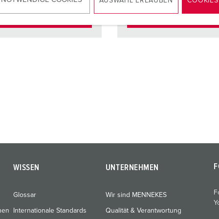
AUSWAHL ERLAUBEN
COOKIES
ZUM ARTIKEL
ZUM ARTIKEL
F
WISSEN
UNTERNEHMEN
F
Glossar
Wir sind MENNEKES
Y
nen
Internationale Standards
Qualität & Verantwortung