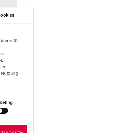
euerwehr und Katastrophenschutz
ookies
ür Kühlcontainer
kte
amping
ionen für
M
rer
eranstaltungstechnik
r.
aten
r Nutzung
 V
keting
konta
d