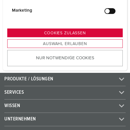
Volt
50 - 500 V
i
g
Marketing
Anschlusstechnik
Schraubkontakt
u
n
Kontakt
standard
g
COOKIES ZULASSEN
s
AUSWAHL ERLAUBEN
ZUM ARTIKEL
a
u
NUR NOTWENDIGE COOKIES
s
w
a
PRODUKTE / LÖSUNGEN
h
l
SERVICES
WISSEN
UNTERNEHMEN