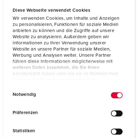
Diese Webseite verwendet Cookies
Wir verwenden Cookies, um Inhalte und Anzeigen
zu personalisieren, Funktionen für soziale Medien
anbieten zu können und die Zugriffe auf unsere
Website zu analysieren. Außerdem geben wir
Informationen zu Ihrer Verwendung unserer
Website an unsere Partner für soziale Medien,
Werbung und Analysen weiter. Unsere Partner
führen diese Informationen möglicherweise mit
weiteren Daten zusammen, die Sie ihnen
bereitgestellt haben oder die sie im Rahmen Ihrer
Nutzung der Dienste gesammelt haben.
E
Datenschutzerklärung
Impressum
Bestellnr. 9343
Notwendig
i
Schutzart
IP67
n
w
Präferenzen
Ampere
16 A
i
l
Pole
5 p
Statistiken
l