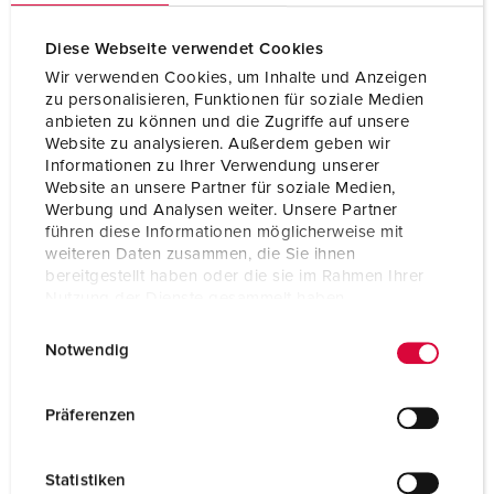
Diese Webseite verwendet Cookies
Wir verwenden Cookies, um Inhalte und Anzeigen
zu personalisieren, Funktionen für soziale Medien
anbieten zu können und die Zugriffe auf unsere
Website zu analysieren. Außerdem geben wir
Informationen zu Ihrer Verwendung unserer
Website an unsere Partner für soziale Medien,
Werbung und Analysen weiter. Unsere Partner
führen diese Informationen möglicherweise mit
weiteren Daten zusammen, die Sie ihnen
bereitgestellt haben oder die sie im Rahmen Ihrer
Nutzung der Dienste gesammelt haben.
E
Datenschutzerklärung
Impressum
Bestellnr. 156
Notwendig
i
Schutzart
IP44
n
w
Ampere
16 A
Präferenzen
i
Pole
5 p
l
Statistiken
l