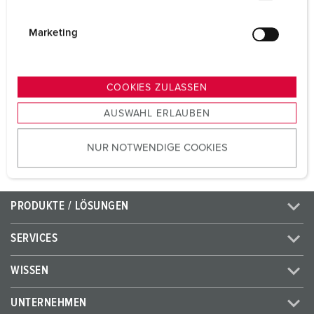
Volt
400 V
i
Anschlusstechnik
Schraubenlos -
g
Marketing
TwinCONTACT
u
n
Kontakt
standard
g
COOKIES ZULASSEN
s
AUSWAHL ERLAUBEN
a
ZUM ARTIKEL
u
NUR NOTWENDIGE COOKIES
s
w
a
h
PRODUKTE / LÖSUNGEN
l
SERVICES
WISSEN
UNTERNEHMEN