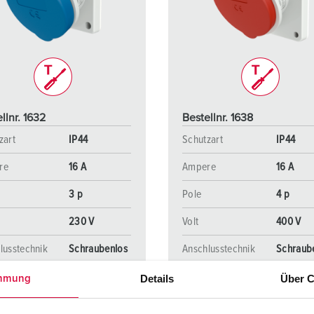
Steckvorrichtungen internationaler Standards
Glossar
F
Daten- / Netzwerktechnik
Videos
F
Produkte mit erweiterten Ausführungen und Ergänzungsprodu
C
Zubehör
T
llnr. 1632
Bestellnr. 1638
V
zart
IP44
Schutzart
IP44
re
16 A
Ampere
16 A
3 p
Pole
4 p
230 V
Volt
400 V
lusstechnik
Schraubenlos
Anschlusstechnik
Schraub
-
-
Details
Über C
mmung
TwinCONTACT
TwinCO