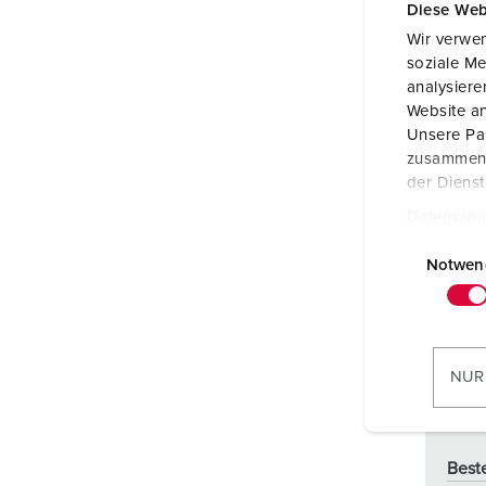
Diese Web
Wir verwen
soziale Me
analysier
Website an
Unsere Par
zusammen, 
der Diens
Datenschu
E
i
Notwen
n
w
i
l
NUR
l
i
g
Beste
u