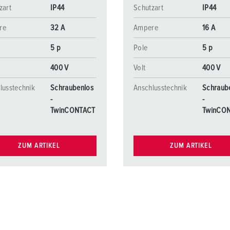
zart
IP44
Schutzart
IP44
re
32 A
Ampere
16 A
5 p
Pole
5 p
400 V
Volt
400 V
lusstechnik
Schraubenlos
Anschlusstechnik
Schraub
-
-
TwinCONTACT
TwinCO
ZUM ARTIKEL
ZUM ARTIKEL