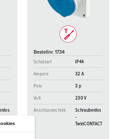
euerwehr und Katastrophenschutz
ür Kühlcontainer
kte
amping
M
Bestellnr. 1734
eranstaltungstechnik
Schutzart
IP44
Ampere
32 A
Pole
3 p
Volt
230 V
enlos
Anschlusstechnik
Schraubenlos
-
ookies
NTACT
TwinCONTACT