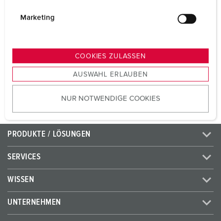
Volt
400 V
i
g
Marketing
Anschlusstechnik
Schraubkontakt
u
n
Kontakt
X-CONTACT®
g
COOKIES ZULASSEN
s
AUSWAHL ERLAUBEN
ZUM ARTIKEL
a
u
NUR NOTWENDIGE COOKIES
s
w
a
PRODUKTE / LÖSUNGEN
h
l
SERVICES
WISSEN
UNTERNEHMEN