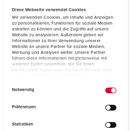
Diese Webseite verwendet Cookies
Wir verwenden Cookies, um Inhalte und Anzeigen
zu personalisieren, Funktionen für soziale Medien
anbieten zu können und die Zugriffe auf unsere
Website zu analysieren. Außerdem geben wir
Informationen zu Ihrer Verwendung unserer
Website an unsere Partner für soziale Medien,
Werbung und Analysen weiter. Unsere Partner
führen diese Informationen möglicherweise mit
weiteren Daten zusammen, die Sie ihnen
bereitgestellt haben oder die sie im Rahmen Ihrer
Nutzung der Dienste gesammelt haben.
E
Datenschutzerklärung
Impressum
Bestellnr. 7170
Notwendig
i
Schutzart
IP67
n
w
Präferenzen
Ampere
63 A
i
l
Pole
5 p
Statistiken
l