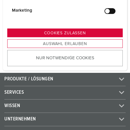
Volt
400 V
i
g
Marketing
Anschlusstechnik
Schraubkontakt
u
n
Kontakt
X-CONTACT®
g
COOKIES ZULASSEN
s
AUSWAHL ERLAUBEN
ZUM ARTIKEL
a
u
NUR NOTWENDIGE COOKIES
s
w
a
PRODUKTE / LÖSUNGEN
h
l
SERVICES
WISSEN
UNTERNEHMEN