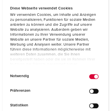
Diese Webseite verwendet Cookies
Wir verwenden Cookies, um Inhalte und Anzeigen
zu personalisieren, Funktionen für soziale Medien
anbieten zu können und die Zugriffe auf unsere
Website zu analysieren. Außerdem geben wir
Informationen zu Ihrer Verwendung unserer
Website an unsere Partner für soziale Medien,
Werbung und Analysen weiter. Unsere Partner
führen diese Informationen möglicherweise mit
weiteren Daten zusammen, die Sie ihnen
bereitgestellt haben oder die sie im Rahmen Ihrer
Nutzung der Dienste gesammelt haben.
E
Datenschutzerklärung
Impressum
Bestellnr. 7243
Notwendig
i
Schutzart
IP67
n
w
Präferenzen
Ampere
63 A
i
l
Pole
4 p
Statistiken
l