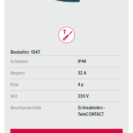
Bestellnr. 1347
Schutzart
IP44
Ampere
32 A
Pole
4 p
Volt
230 V
Anschlusstechnik
Schraubenlos -
TwinCONTACT