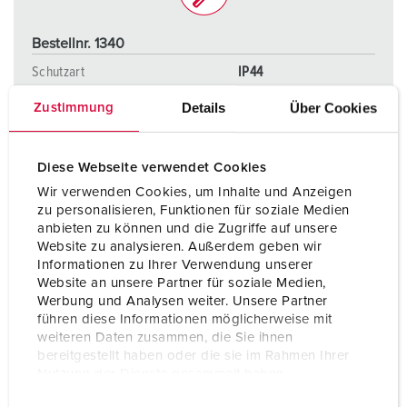
Bestellnr. 1340
Schutzart
IP44
Ampere
16 A
Details
Über Cookies
Zustimmung
Pole
3 p
Diese Webseite verwendet Cookies
Volt
110 V
Wir verwenden Cookies, um Inhalte und Anzeigen
zu personalisieren, Funktionen für soziale Medien
Anschlusstechnik
Schraubenlos -
anbieten zu können und die Zugriffe auf unsere
TwinCONTACT
Website zu analysieren. Außerdem geben wir
Informationen zu Ihrer Verwendung unserer
Website an unsere Partner für soziale Medien,
ZUM ARTIKEL
Werbung und Analysen weiter. Unsere Partner
führen diese Informationen möglicherweise mit
weiteren Daten zusammen, die Sie ihnen
bereitgestellt haben oder die sie im Rahmen Ihrer
Nutzung der Dienste gesammelt haben.
E
Datenschutzerklärung
Impressum