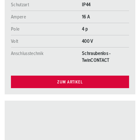
l
Schutzart
IP44
Ampere
16 A
Pole
4 p
Volt
400 V
Anschlusstechnik
Schraubenlos -
TwinCONTACT
ZUM ARTIKEL