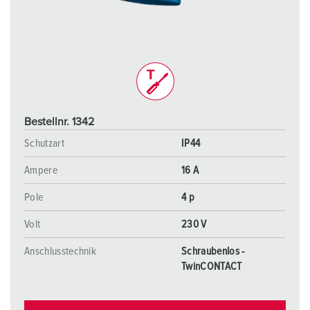
Bestellnr. 1342
Schutzart
IP44
Ampere
16 A
Pole
4 p
Volt
230 V
Anschlusstechnik
Schraubenlos -
TwinCONTACT