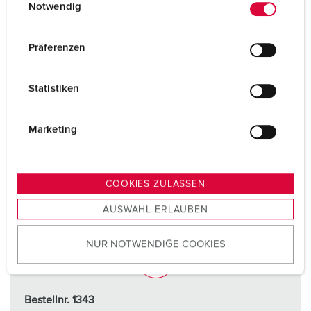
Notwendig
i
n
w
Präferenzen
i
l
Statistiken
l
i
g
Marketing
u
n
g
COOKIES ZULASSEN
s
AUSWAHL ERLAUBEN
a
u
NUR NOTWENDIGE COOKIES
s
w
a
h
Bestellnr. 1343