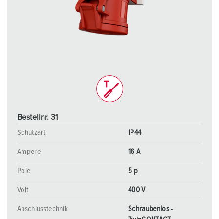
Bestellnr. 31
Schutzart
IP44
Ampere
16 A
Pole
5 p
Volt
400 V
Anschlusstechnik
Schraubenlos -