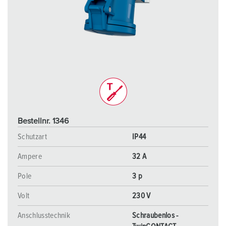
Bestellnr. 1346
Schutzart
IP44
Ampere
32 A
Pole
3 p
Volt
230 V
Anschlusstechnik
Schraubenlos -