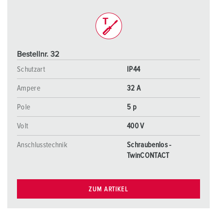
Bestellnr. 32
Schutzart
IP44
Ampere
32 A
Pole
5 p
Volt
400 V
Anschlusstechnik
Schraubenlos -
TwinCONTACT
ZUM ARTIKEL