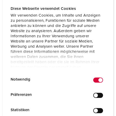
Diese Webseite verwendet Cookies
Wir verwenden Cookies, um Inhalte und Anzeigen
zu personalisieren, Funktionen für soziale Medien
anbieten zu können und die Zugriffe auf unsere
Website zu analysieren. Außerdem geben wir
Informationen zu Ihrer Verwendung unserer
Website an unsere Partner für soziale Medien,
Werbung und Analysen weiter. Unsere Partner
führen diese Informationen möglicherweise mit
weiteren Daten zusammen, die Sie ihnen
bereitgestellt haben oder die sie im Rahmen Ihrer
Nutzung der Dienste gesammelt haben.
E
Datenschutzerklärung
Impressum
Bestellnr. 10863
Notwendig
i
Schutzart
IP68
n
w
Präferenzen
Ampere
16 A
i
l
Pole
2 p+PE
Statistiken
l