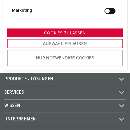
Volt
230 V
i
g
Marketing
Anschlusstechnik
Schraubkontakt
u
n
Kontakt
standard
g
COOKIES ZULASSEN
s
AUSWAHL ERLAUBEN
ZUM ARTIKEL
a
u
NUR NOTWENDIGE COOKIES
s
w
a
PRODUKTE / LÖSUNGEN
h
l
SERVICES
WISSEN
UNTERNEHMEN