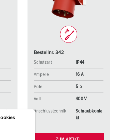
euerwehr und Katastrophenschutz
ür Kühlcontainer
kte
amping
M
Bestellnr. 342
eranstaltungstechnik
Schutzart
IP44
Ampere
16 A
Pole
5 p
Volt
400 V
konta
Anschlusstechnik
Schraubkonta
ookies
kt
ZUM ARTIKEL