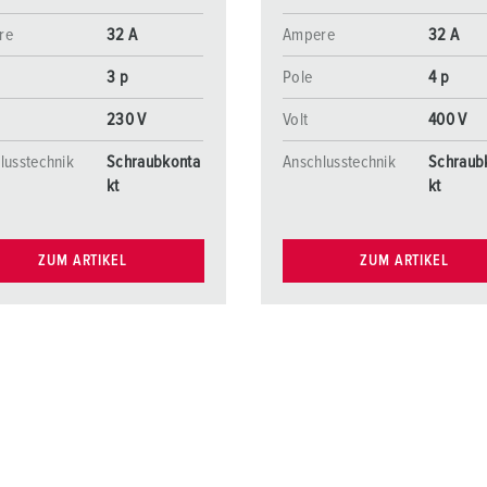
re
32 A
Ampere
32 A
3 p
Pole
4 p
230 V
Volt
400 V
lusstechnik
Schraubkonta
Anschlusstechnik
Schraub
kt
kt
ZUM ARTIKEL
ZUM ARTIKEL