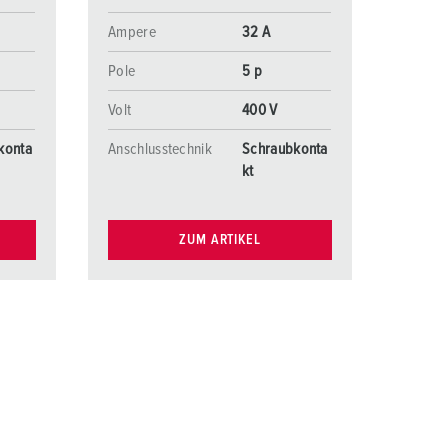
Ampere
32 A
Pole
5 p
Volt
400 V
konta
Anschlusstechnik
Schraubkonta
kt
ZUM ARTIKEL