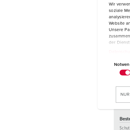
Wir verwen
soziale Me
analysier
Website an
Unsere Par
zusammen, 
der Diens
Datenschu
E
i
Notwen
n
w
i
l
NUR
l
i
g
Beste
u
n
Schut