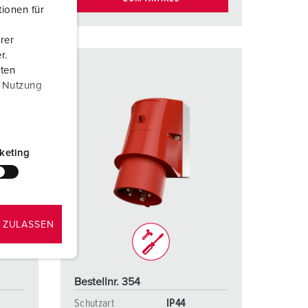
ionen für
rer
r.
aten
r Nutzung
keting
 ZULASSEN
Bestellnr. 354
Schutzart
IP44