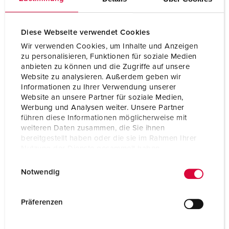
Diese Webseite verwendet Cookies
Wir verwenden Cookies, um Inhalte und Anzeigen
zu personalisieren, Funktionen für soziale Medien
anbieten zu können und die Zugriffe auf unsere
Website zu analysieren. Außerdem geben wir
Informationen zu Ihrer Verwendung unserer
Website an unsere Partner für soziale Medien,
Werbung und Analysen weiter. Unsere Partner
führen diese Informationen möglicherweise mit
weiteren Daten zusammen, die Sie ihnen
bereitgestellt haben oder die sie im Rahmen Ihrer
Nutzung der Dienste gesammelt haben.
Bestellnr. 1688
E
Datenschutzerklärung
Impressum
Schutzart
IP44
Notwendig
i
n
Ampere
63 A
w
Präferenzen
Pole
5 p
i
l