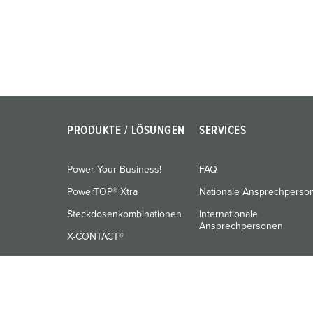
u
n
g
s
a
u
s
w
PRODUKTE / LÖSUNGEN
SERVICES
a
h
Power Your Business!
FAQ
l
PowerTOP® Xtra
Nationale Ansprechperso
Steckdosenkombinationen
Internationale
Ansprechpersonen
X-CONTACT®