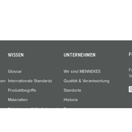
F
WISSEN
UNTERNEHMEN
F
Glossar
Wir sind MENNEKES
Y
nen
Internationale Standards
Qualität & Verantwortung
Produktbegriffe
Standorte
Materialien
Historie
Schulungen & Werksbesuche
Presse