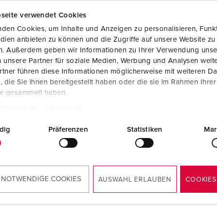
Steckvorrichtungen internationaler Standards
Glossar
F
seite verwendet Cookies
Daten- / Netzwerktechnik
Videos
F
den Cookies, um Inhalte und Anzeigen zu personalisieren, Funkt
dien anbieten zu können und die Zugriffe auf unsere Website zu
Produkte mit erweiterten Ausführungen und Ergänzungsprodu
C
en. Außerdem geben wir Informationen zu Ihrer Verwendung unse
 unsere Partner für soziale Medien, Werbung und Analysen weite
Zubehör
T
tner führen diese Informationen möglicherweise mit weiteren D
llnr. 40979
Bestellnr. 40981
die Sie ihnen bereitgestellt haben oder die sie im Rahmen Ihre
V
Berührungsschutzkorb, mit
mit Berührungsschutzkorb,
te gesammelt haben.
elschrauben, Rahmenfarbe
Rändelschrauben, Rahmen
tzerklärung
Impressum
grau, Fenster
Lichtgrau, Fenster
glas, IP67, 8
Rauchglas, IP67, 12
dig
Präferenzen
Statistiken
Mar
ungseinheiten
Teilungseinheiten
ZUM ARTIKEL
ZUM ARTIKEL
 NOTWENDIGE COOKIES
AUSWAHL ERLAUBEN
COOKIES