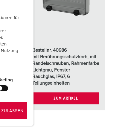
euerwehr und Katastrophenschutz
ür Kühlcontainer
ionen für
kte
amping
rer
r.
M
aten
Bestellnr. 40986
r Nutzung
eranstaltungstechnik
 mit
mit Berührungsschutzkorb, mit
farbe
Rändelschrauben, Rahmenfarbe
Lichtgrau, Fenster
Rauchglas, IP67, 6
keting
Teilungseinheiten
ZUM ARTIKEL
 ZULASSEN