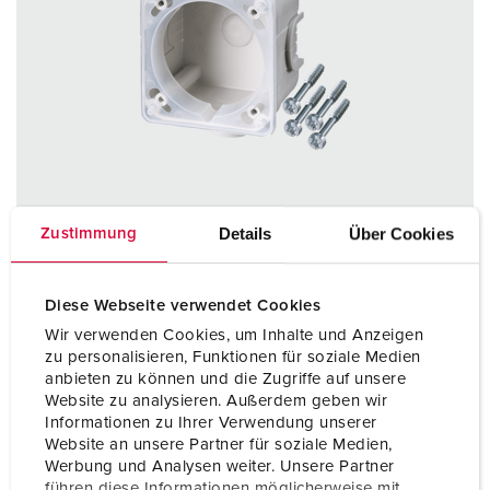
Details
Über Cookies
Zustimmung
Diese Webseite verwendet Cookies
Bestellnr. 41404
Wir verwenden Cookies, um Inhalte und Anzeigen
für Cepex-CEE-Steckdosen 16 A und 32 A und Cepex-
zu personalisieren, Funktionen für soziale Medien
anbieten zu können und die Zugriffe auf unsere
Steckdosen SCHUKO®, kombinierbar mit allen Cepex-
Website zu analysieren. Außerdem geben wir
Anbausteckdosen
Informationen zu Ihrer Verwendung unserer
Website an unsere Partner für soziale Medien,
ZUM ARTIKEL
Werbung und Analysen weiter. Unsere Partner
führen diese Informationen möglicherweise mit