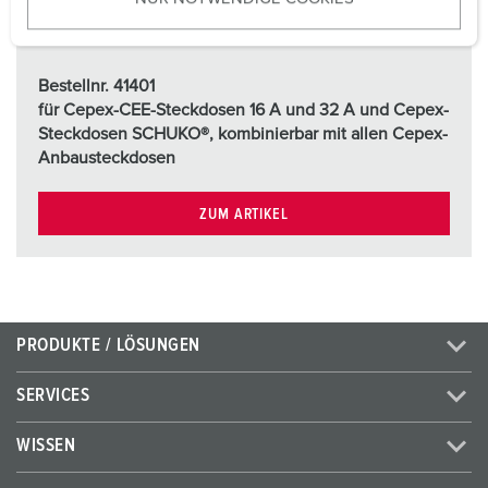
s
w
a
h
Bestellnr. 41401
l
für Cepex-CEE-Steckdosen 16 A und 32 A und Cepex-
Steckdosen SCHUKO®, kombinierbar mit allen Cepex-
Anbausteckdosen
ZUM ARTIKEL
PRODUKTE / LÖSUNGEN
SERVICES
WISSEN