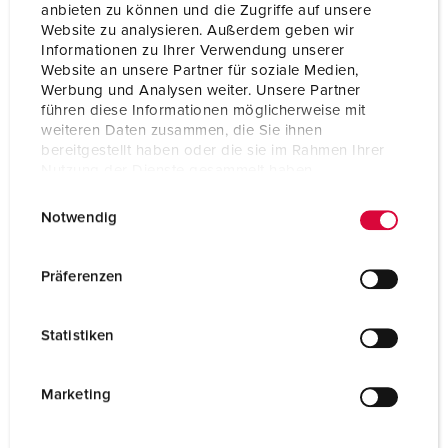
anbieten zu können und die Zugriffe auf unsere
Website zu analysieren. Außerdem geben wir
Informationen zu Ihrer Verwendung unserer
Website an unsere Partner für soziale Medien,
Werbung und Analysen weiter. Unsere Partner
führen diese Informationen möglicherweise mit
weiteren Daten zusammen, die Sie ihnen
bereitgestellt haben oder die sie im Rahmen Ihrer
Nutzung der Dienste gesammelt haben.
E
Datenschutzerklärung
Impressum
Notwendig
i
n
w
Präferenzen
i
Bestellnr. 15696
l
signalgelb RAL 1003, geeignet für AMAXX®
Statistiken
l
Steckdosenkombinationen der Größen: 260 x 225
i
mm, 390 x 225 mm und 520 x 225 mm
g
Marketing
u
ZUM ARTIKEL
n