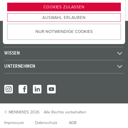
g
COOKIES ZULASSEN
s
AUSWAHL ERLAUBEN
a
u
PRODUKTE / LÖSUNGEN
NUR NOTWENDIGE COOKIES
s
w
SERVICES
a
h
WISSEN
l
UNTERNEHMEN
© MENNEKES 2026
Alle Rechte vorbehalten
Impressum
Datenschutz
AGB